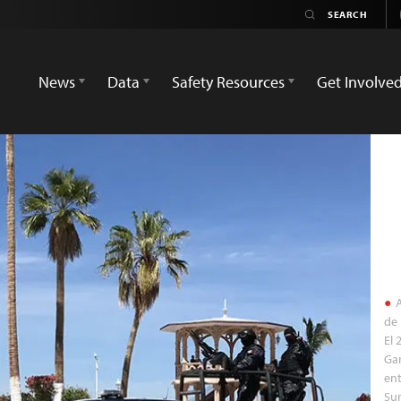
News
Data
Safety Resources
Get Involve
A
de 
El 
Gar
ent
Sur