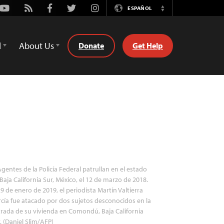
Youtube
Rss
Facebook
Twitter
Instagram
ESPAÑOL
Switch
Language
d
About Us
Donate
Get Help
gentes de la Policía Federal patrullan en el estado
Baja California Sur, México, el 12 de marzo de 2018.
29 de enero de 2019, el periodista Martín Valtierra
cía fue atacado por dos sujetos desconocidos en la
rada de su vivienda en Comondú, Baja California
. (Daniel Slim/AFP)