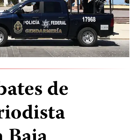
bates de
riodista
 Baja