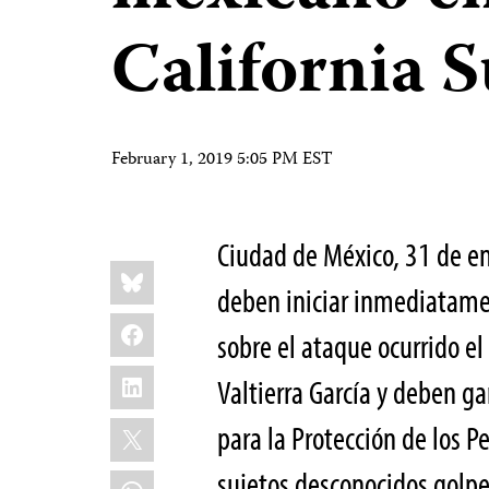
California S
February 1, 2019 5:05 PM EST
Ciudad de México, 31 de e
Share
Bluesky
this:
deben iniciar inmediatamen
Facebook
sobre el ataque ocurrido el
LinkedIn
Valtierra García y deben ga
X
para la Protección de los Pe
sujetos desconocidos golpea
WhatsApp