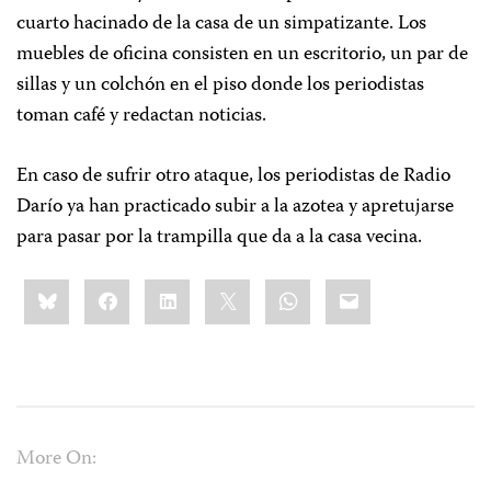
cuarto hacinado de la casa de un simpatizante. Los
muebles de oficina consisten en un escritorio, un par de
sillas y un colchón en el piso donde los periodistas
toman café y redactan noticias.
En caso de sufrir otro ataque, los periodistas de Radio
Darío ya han practicado subir a la azotea y apretujarse
para pasar por la trampilla que da a la casa vecina.
Share
Bluesky
Facebook
LinkedIn
X
WhatsApp
Email
this:
More On: