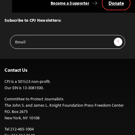
Donate
Become a Supporter
Back
to
Top
Subscribe to CPJ Newsletters:
Email
Sign Up
Address
Contact Us
CPJ is a 501(c)3 non-profit.
Our EIN is 13-3081500.
Committee to Protect Journalists
The John S. and James L. Knight Foundation Press Freedom Center
P.O. Box 2675
New York, NY 10108
Tel 212-465-1004