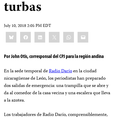
turbas
July 10, 2018 2:05 PM EDT
Share
Bluesky
Facebook
LinkedIn
X
WhatsApp
Email
this:
Por John Otis, corresponsal del CPJ para la región andina
En la sede temporal de
Radio Darío
en la ciudad
nicaragüense
de León, los periodistas han preparado
dos salidas de emergencia: una trampilla que se abre y
da al comedor de la casa vecina y una escalera que lleva
a la azotea.
Los trabajadores de Radio Darío, comprensiblemente,