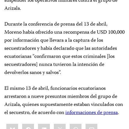
suspender los operativos militares contra el grupo de
Arizala.
Durante la conferencia de prensa del 13 de abril,
Moreno había ofrecido una recompensa de USD 100,000
por información que llevara a la captura de los
secuestradores y había declarado que las autoridades
ecuatorianas “confirmaron que estos criminales [los
secuestradores] nunca tuvieron la intención de
devolverlos sanos y salvos”.
El mismo 13 de abril, funcionarios ecuatorianos
arrestaron a nueve presuntos miembros del grupo de
Arizala, quienes supuestamente estaban vinculados con
el secuestro, de acuerdo con
informaciones de prensa
.
Share
Bluesky
Facebook
LinkedIn
X
WhatsApp
Email
this: