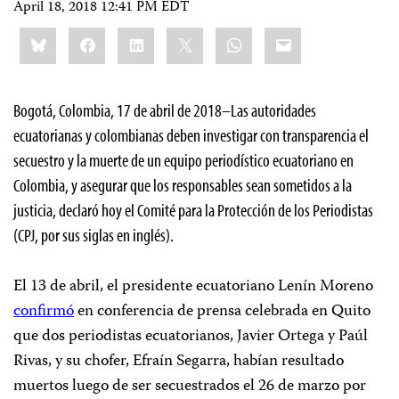
April 18, 2018 12:41 PM EDT
Share
Bluesky
Facebook
LinkedIn
X
WhatsApp
Email
this:
Bogotá, Colombia, 17 de abril de 2018–Las autoridades
ecuatorianas y colombianas deben investigar con transparencia el
secuestro y la muerte de un equipo periodístico ecuatoriano en
Colombia, y asegurar que los responsables sean sometidos a la
justicia, declaró hoy el Comité para la Protección de los Periodistas
(CPJ, por sus siglas en inglés).
El 13 de abril, el presidente ecuatoriano Lenín Moreno
confirmó
en conferencia de prensa celebrada en Quito
que dos periodistas ecuatorianos, Javier Ortega y Paúl
Rivas, y su chofer, Efraín Segarra, habían resultado
muertos luego de ser secuestrados el 26 de marzo por