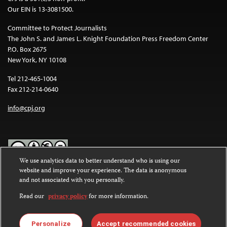
Our EIN is 13-3081500.
Committee to Protect Journalists
The John S. and James L. Knight Foundation Press Freedom Center
P.O. Box 2675
New York, NY 10108
Tel 212-465-1004
Fax 212-214-0640
info@cpj.org
We use analytics data to better understand who is using our
website and improve your experience. The data is anonymous
Except where noted, text on this website is licensed under a
Creative
and not associated with you personally.
Commons Attribution-NonCommercial-NoDerivatives 4.0
International License
.
Read our
privacy policy
for more information.
Images and other media are not covered by the Creative Commons
license. For more information about permissions, see our
FAQs
.
Personalize
Accept recommended cookies