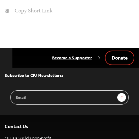
Copy Short Link
Donate
Become a Supporter
Back
to
Top
Subscribe to CPJ Newsletters:
Email
Sign Up
Address
Contact Us
CPJ is a 501(c)3 non-profit.