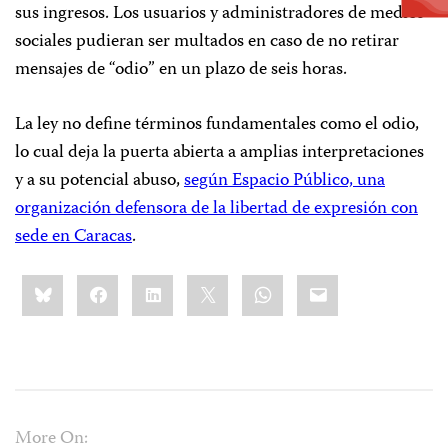
sus ingresos. Los usuarios y administradores de medios
sociales pudieran ser multados en caso de no retirar
mensajes de “odio” en un plazo de seis horas.
La ley no define términos fundamentales como el odio,
lo cual deja la puerta abierta a amplias interpretaciones
y a su potencial abuso,
según Espacio Público, una
organización defensora de la libertad de expresión con
sede en Caracas
.
Share
Bluesky
Facebook
LinkedIn
X
WhatsApp
Email
this:
More On: