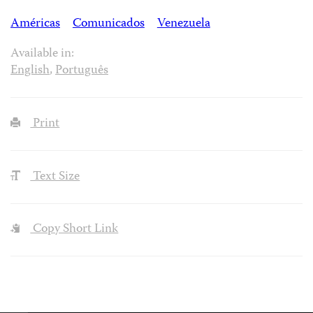
Américas
Comunicados
Venezuela
Available in:
English
,
Português
Print
Text Size
Copy Short Link