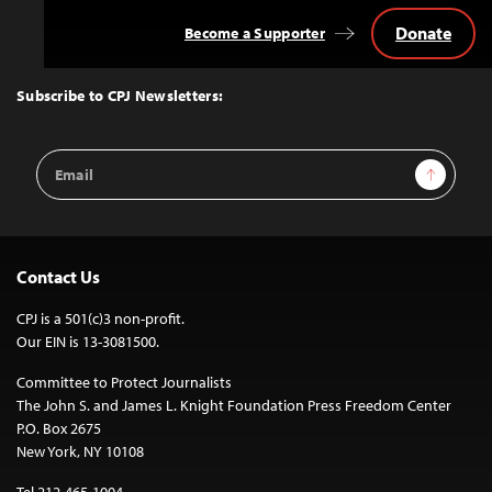
Donate
Become a Supporter
Back
to
Top
Subscribe to CPJ Newsletters:
Email
Sign Up
Address
Contact Us
CPJ is a 501(c)3 non-profit.
Our EIN is 13-3081500.
Committee to Protect Journalists
The John S. and James L. Knight Foundation Press Freedom Center
P.O. Box 2675
New York, NY 10108