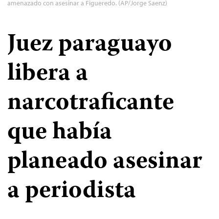
amenazado con asesinar a Figueredo. (AP/Jorge Saenz)
Juez paraguayo
libera a
narcotraficante
que había
planeado asesinar
a periodista