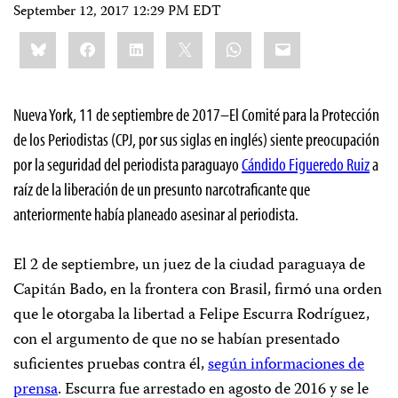
September 12, 2017 12:29 PM EDT
Share
Bluesky
Facebook
LinkedIn
X
WhatsApp
Email
this:
Nueva York, 11 de septiembre de 2017–El Comité para la Protección
de los Periodistas (CPJ, por sus siglas en inglés) siente preocupación
por la seguridad del periodista paraguayo
Cándido Figueredo Ruiz
a
raíz de la liberación de un presunto narcotraficante que
anteriormente había planeado asesinar al periodista.
El 2 de septiembre, un juez de la ciudad paraguaya de
Capitán Bado, en la frontera con Brasil, firmó una orden
que le otorgaba la libertad a Felipe Escurra Rodríguez,
con el argumento de que no se habían presentado
suficientes pruebas contra él,
según informaciones de
prensa
. Escurra fue arrestado en agosto de 2016 y se le