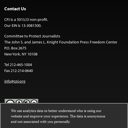
Contact Us
CPJ is a 501(c)3 non-profit.
Our EIN is 13-3081500.
Committee to Protect Journalists
The John S. and James L. Knight Foundation Press Freedom Center
P.O. Box 2675
New York, NY 10108
Tel 212-465-1004
Fax 212-214-0640
info@cpj.org
We use analytics data to better understand who is using our
website and improve your experience. The data is anonymous
Except where noted, text on this website is licensed under a
Creative
and not associated with you personally.
Commons Attribution-NonCommercial-NoDerivatives 4.0