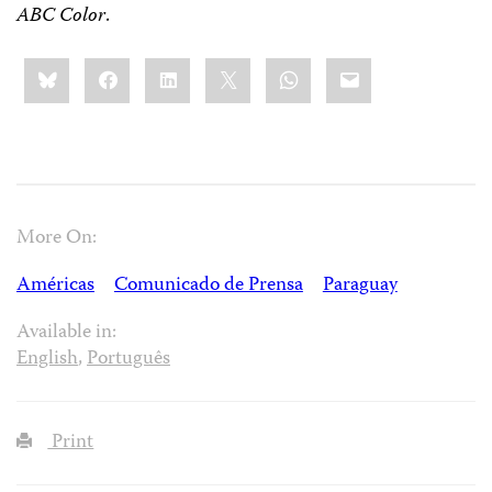
ABC Color
.
Share
Bluesky
Facebook
LinkedIn
X
WhatsApp
Email
this:
More On:
Américas
Comunicado de Prensa
Paraguay
Available in:
English
,
Português
Print