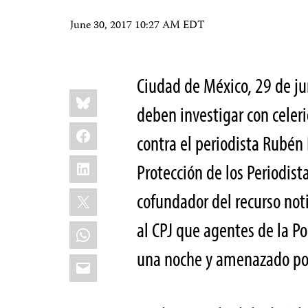
June 30, 2017 10:27 AM EDT
Ciudad de México, 29 de j
Share
Bluesky
this:
deben investigar con celeri
Facebook
contra el periodista Rubén 
LinkedIn
Protección de los Periodista
X
cofundador del recurso noti
al CPJ que agentes de la P
WhatsApp
una noche y amenazado por
Email