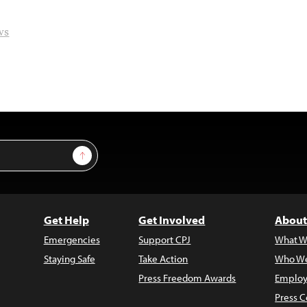
ws
Sign Up
Get Help
Get Involved
About
Emergencies
Support CPJ
What W
Staying Safe
Take Action
Who We
Press Freedom Awards
Employ
Press C