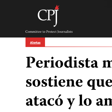
Skip
to
content
Committee
to
Protect
Journalists
Alertas
Periodista 
sostiene que
atacó y lo 