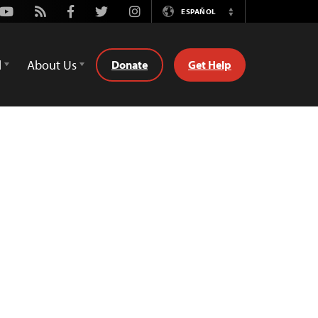
Youtube
Rss
Facebook
Twitter
Instagram
ESPAÑOL
Switch
Language
d
About Us
Donate
Get Help