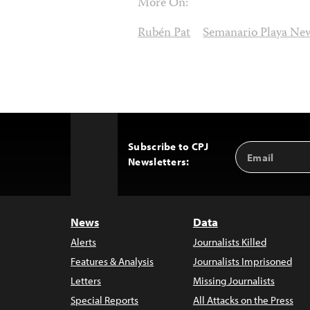
More On:
Rubén Pat
Semanario Playa Ne
Subscribe to CPJ
Email
Back
Newsletters:
Address
to
Top
News
Data
Alerts
Journalists Killed
Features & Analysis
Journalists Imprisoned
Letters
Missing Journalists
Special Reports
All Attacks on the Press