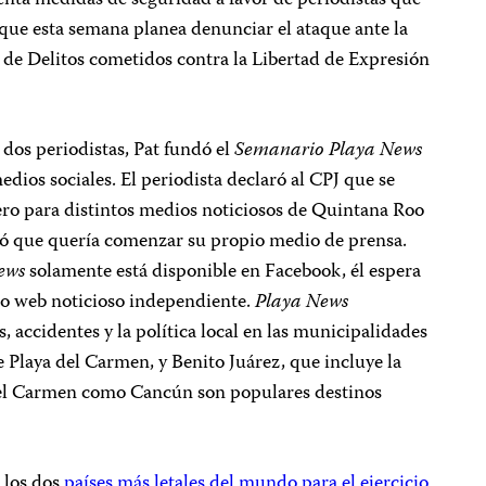
a medidas de seguridad a favor de periodistas que
 que esta semana planea denunciar el ataque ante la
n de Delitos cometidos contra la Libertad de Expresión
dos periodistas, Pat fundó el
Semanario Playa News
dios sociales. El periodista declaró al CPJ que se
o para distintos medios noticiosos de Quintana Roo
ió que quería comenzar su propio medio de prensa.
ews
solamente está disponible en Facebook, él espera
tio web noticioso independiente.
Playa News
 accidentes y la política local en las municipalidades
e Playa del Carmen, y Benito Juárez, que incluye la
el Carmen como Cancún son populares destinos
 los dos
países más letales del mundo para el ejercicio