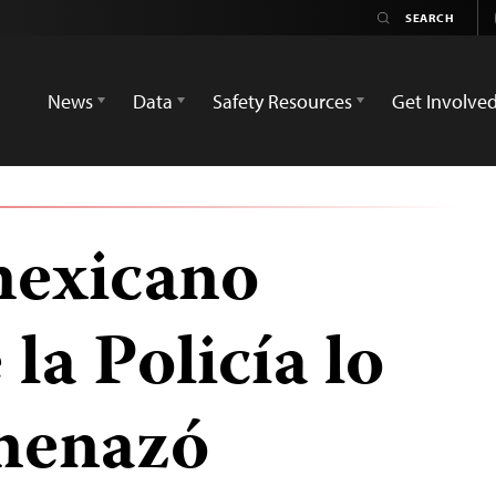
News
Data
Safety Resources
Get Involve
mexicano
 la Policía lo
amenazó