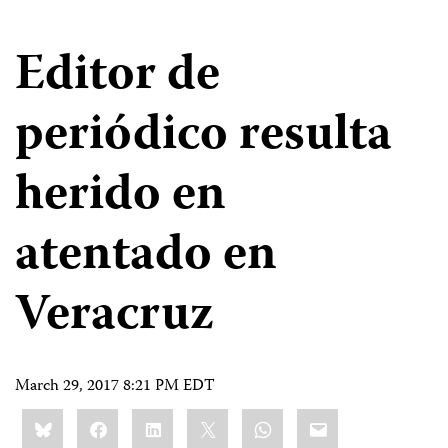
Editor de
periódico resulta
herido en
atentado en
Veracruz
March 29, 2017 8:21 PM EDT
Share
Bluesky
Facebook
LinkedIn
X
WhatsApp
Email
this: