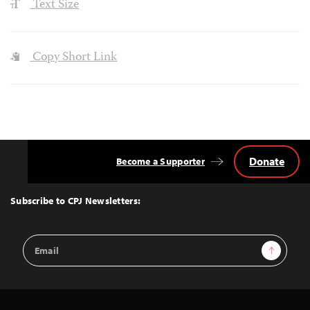
Text Size
Copy Short Link
Donate
Become a Supporter
Back
to
Top
Subscribe to CPJ Newsletters:
Email
Sign Up
Address