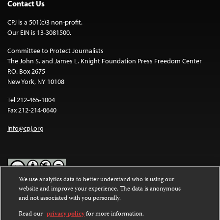
Contact Us
CPJ is a 501(c)3 non-profit.
Our EIN is 13-3081500.
Committee to Protect Journalists
The John S. and James L. Knight Foundation Press Freedom Center
P.O. Box 2675
New York, NY 10108
Tel 212-465-1004
Fax 212-214-0640
info@cpj.org
We use analytics data to better understand who is using our
website and improve your experience. The data is anonymous
Except where noted, text on this website is licensed under a
Creative
and not associated with you personally.
Commons Attribution-NonCommercial-NoDerivatives 4.0
International License
.
Read our
privacy policy
for more information.