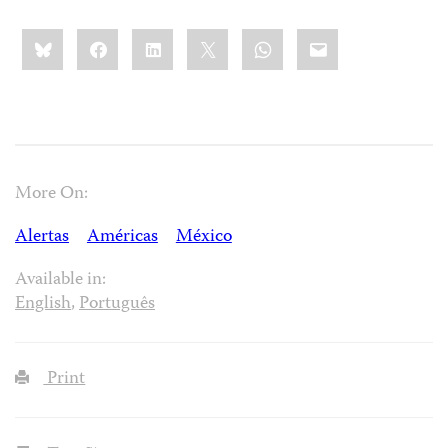
Share
Bluesky
Facebook
LinkedIn
X
WhatsApp
Email
this:
More On:
Alertas
Américas
México
Available in:
English
,
Português
Print