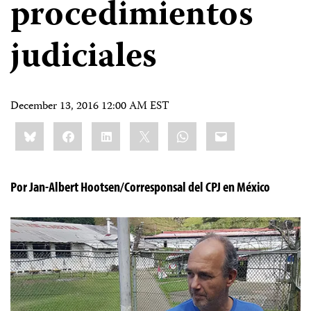
procedimientos
judiciales
December 13, 2016 12:00 AM EST
Share
Bluesky
Facebook
LinkedIn
X
WhatsApp
Email
this:
Por Jan-Albert Hootsen/Corresponsal del CPJ en México