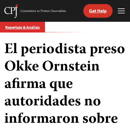
Get Help
Committee
Tog
to
Me
Skip
Protect
Reportaje & Análisis
to
Journalists
content
El periodista preso
tch
guage
Okke Ornstein
afirma que
autoridades no
informaron sobre