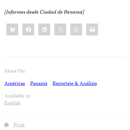
[Informes desde Ciudad de Panamá]
Share
Bluesky
Facebook
LinkedIn
X
WhatsApp
Email
this:
More On:
Américas
Panamá
Reportaje & Análisis
Available in:
English
Print