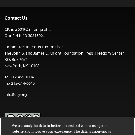
Contact Us
CPJ is a 501(c)3 non-profit.
Our EIN is 13-3081500.
Committee to Protect Journalists
The John S. and James L. Knight Foundation Press Freedom Center
P.O. Box 2675
New York, NY 10108
Tel 212-465-1004
Fax 212-214-0640
info@cpj.org
We use analytics data to better understand who is using our
website and improve your experience. The data is anonymous
Except where noted, text on this website is licensed under a
Creative