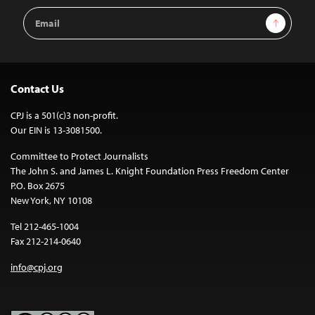
Email
Sign Up
Address
Contact Us
CPJ is a 501(c)3 non-profit.
Our EIN is 13-3081500.
Committee to Protect Journalists
The John S. and James L. Knight Foundation Press Freedom Center
P.O. Box 2675
New York, NY 10108
Tel 212-465-1004
Fax 212-214-0640
info@cpj.org