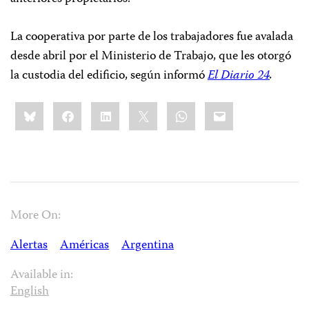
La cooperativa por parte de los trabajadores fue avalada
desde abril por el Ministerio de Trabajo, que les otorgó
la custodia del edificio, según informó
El Diario 24
.
Share
Bluesky
Facebook
LinkedIn
X
WhatsApp
Email
this:
More On:
Alertas
Américas
Argentina
Available in:
English