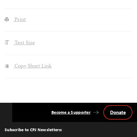
Print
Text Size
Copy Short Link
Donate
Become a Supporter
Back
to
Top
Subscribe to CPJ Newsletters: