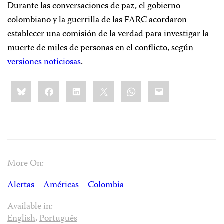
Durante las conversaciones de paz, el gobierno
colombiano y la guerrilla de las FARC acordaron
establecer una comisión de la verdad para investigar la
muerte de miles de personas en el conflicto, según
versiones noticiosas
.
Share
Bluesky
Facebook
LinkedIn
X
WhatsApp
Email
this:
More On:
Alertas
Américas
Colombia
Available in:
English
,
Português