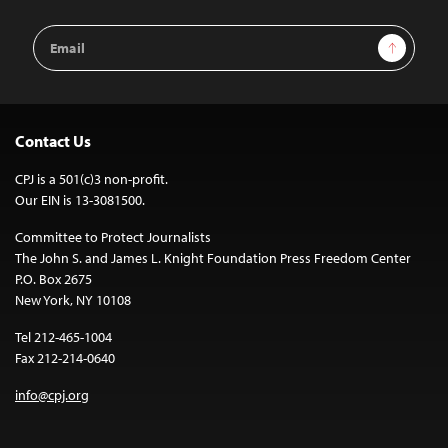
Email
Sign Up
Address
Contact Us
CPJ is a 501(c)3 non-profit.
Our EIN is 13-3081500.
Committee to Protect Journalists
The John S. and James L. Knight Foundation Press Freedom Center
P.O. Box 2675
New York, NY 10108
Tel 212-465-1004
Fax 212-214-0640
info@cpj.org