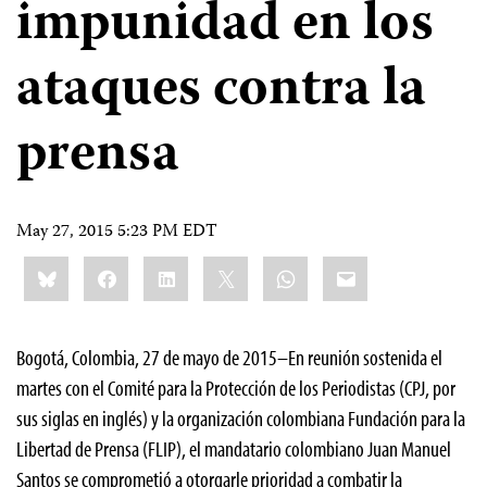
impunidad en los
ataques contra la
prensa
May 27, 2015 5:23 PM EDT
Share
Bluesky
Facebook
LinkedIn
X
WhatsApp
Email
this:
Bogotá, Colombia, 27 de mayo de 2015–En reunión sostenida el
martes con el Comité para la Protección de los Periodistas (CPJ, por
sus siglas en inglés) y la organización colombiana
Fundación para la
Libertad de Prensa (FLIP), el mandatario colombiano Juan Manuel
Santos se comprometió a otorgarle prioridad a combatir la