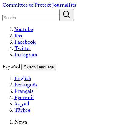
Skip
Committee to Protect Journalists
to
content
Youtube
Rss
Facebook
Twitter
Instagram
Español
Switch Language
English
Português
Français
Русский
العربية
Türkçe
News