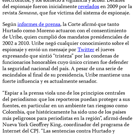
electrónicos, y los sometió a vigilancia y acoso. Detalles
del espionaje fueron inicialmente
revelados
en 2009 por la
revista
Semana
, que fue víctima del sistema de espionaje.
Según
informes de prensa
, la Corte afirmó que tanto
Hurtado como Moreno actuaron con el consentimiento
de Uribe, quien cumplió dos mandatos presidenciales de
2002 a 2010. Uribe negó cualquier conocimiento sobre el
espionaje y envió un mensaje por
Twitter
el jueves
expresando que sintió “tristeza” por las condenas de
funcionarios honorables cuyo único crimen fue defender
la seguridad nacional del país. A pesar de una serie de
escándalos al final de su presidencia, Uribe mantiene una
fuerte influencia y es actualmente senador.
“Espiar a la prensa viola uno de los principios centrales
del periodismo: que los reporteros puedan proteger a sus
fuentes, en particular en un ambiente tan riesgoso como
Colombia, que históricamente ha sido uno de los países
más peligrosos para periodistas en la región”, afirmó desde
Nueva York Geoffrey King, coordinador del programa de
Internet del CPJ. “Las sentencias contra Hurtado y