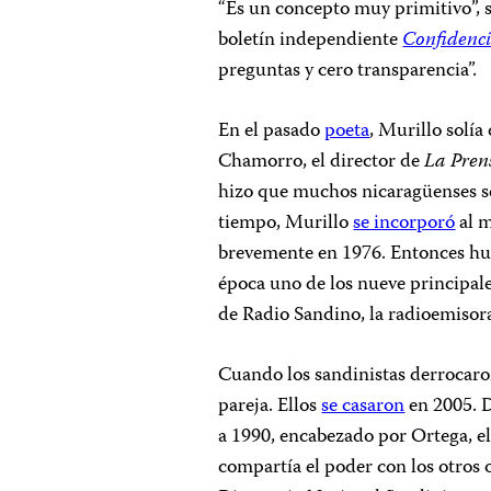
“Es un concepto muy primitivo”, 
boletín independiente
Confidenci
preguntas y cero transparencia”.
En el pasado
poeta
, Murillo solí
Chamorro, el director de
La Pren
hizo que muchos nicaragüenses s
tiempo, Murillo
se incorporó
al m
brevemente en 1976. Entonces huy
época uno de los nueve principal
de Radio Sandino, la radioemisor
Cuando los sandinistas derrocaro
pareja. Ellos
se casaron
en 2005. D
a 1990, encabezado por Ortega, e
compartía el poder con los otro