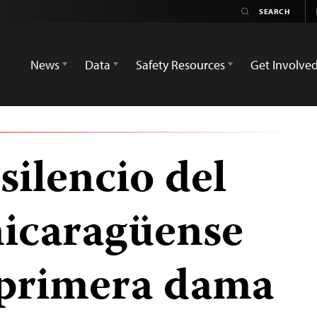
News
Data
Safety Resources
Get Involve
silencio del
nicaragüense
 primera dama