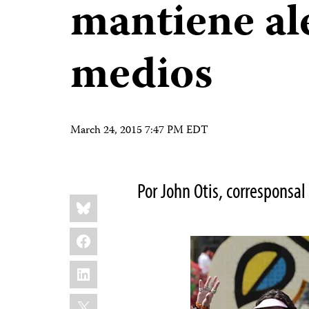
mantiene ale
medios
March 24, 2015 7:47 PM EDT
Por John Otis, corresponsal
Share
Bluesky
this:
Facebook
LinkedIn
X