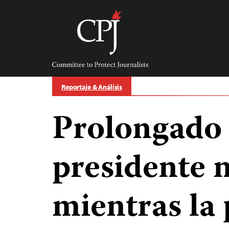
Skip
to
content
Committee
to
Protect
Journalists
Reportaje & Análisis
Prolongado 
presidente 
mientras la