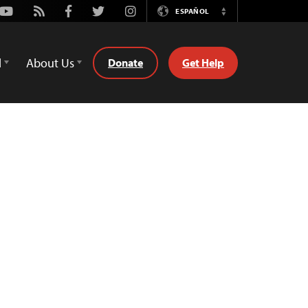
Youtube
Rss
Facebook
Twitter
Instagram
ESPAÑOL
Switch
Language
d
About Us
Donate
Get Help