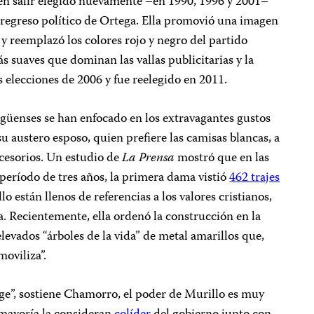
 en salir elegido nuevamente –en 1990, 1996 y 2001–
 regreso político de Ortega. Ella promovió una imagen
 reemplazó los colores rojo y negro del partido
s suaves que dominan las vallas publicitarias y la
s elecciones de 2006 y fue reelegido en 2011.
agüenses se han enfocado en los extravagantes gustos
 austero esposo, quien prefiere las camisas blancas, a
ccesorios. Un estudio de
La Prensa
mostró que en las
 período de tres años, la primera dama vistió
462 trajes
lo están llenos de referencias a los valores cristianos,
a. Recientemente, ella ordenó la construcción en la
levados “árboles de la vida” de metal amarillos que,
moviliza”.
ge”, sostiene Chamorro, el poder de Murillo es muy