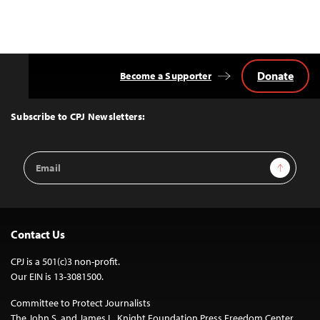
Donate
Become a Supporter
Back
to
Top
Subscribe to CPJ Newsletters:
Email
Sign Up
Address
Contact Us
CPJ is a 501(c)3 non-profit.
Our EIN is 13-3081500.
Committee to Protect Journalists
The John S. and James L. Knight Foundation Press Freedom Center