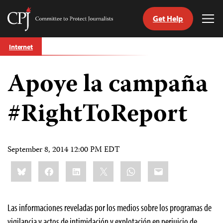
Get Help
Committee
Tog
to
Me
Skip
Protect
Internet
to
Journalists
content
Apoye la campaña
tch
guage
#RightToReport
September 8, 2014 12:00 PM EDT
Share
Bluesky
Facebook
LinkedIn
X
WhatsApp
Email
this:
Las informaciones reveladas por los medios sobre los programas de
vigilancia y actos de intimidación y explotación en perjuicio de