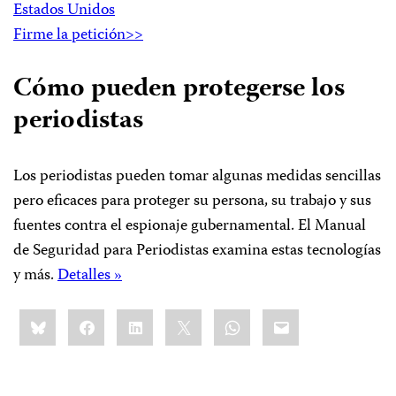
Estados Unidos
Firme la petición>>
Cómo pueden protegerse los
periodistas
Los periodistas pueden tomar algunas medidas sencillas
pero eficaces para proteger su persona, su trabajo y sus
fuentes contra el espionaje gubernamental. El Manual
de Seguridad para Periodistas examina estas tecnologías
y más.
Detalles »
Share
Bluesky
Facebook
LinkedIn
X
WhatsApp
Email
this: