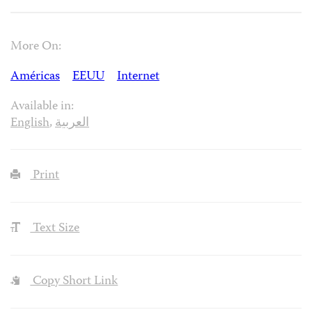
More On:
Américas
EEUU
Internet
Available in:
English
,
العربية
Print
Text Size
Copy Short Link