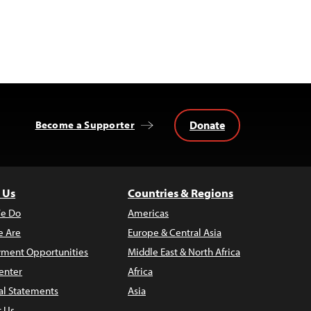
Donate
Become a Supporter
 Us
Countries & Regions
e Do
Americas
 Are
Europe & Central Asia
ment Opportunities
Middle East & North Africa
enter
Africa
al Statements
Asia
t Us