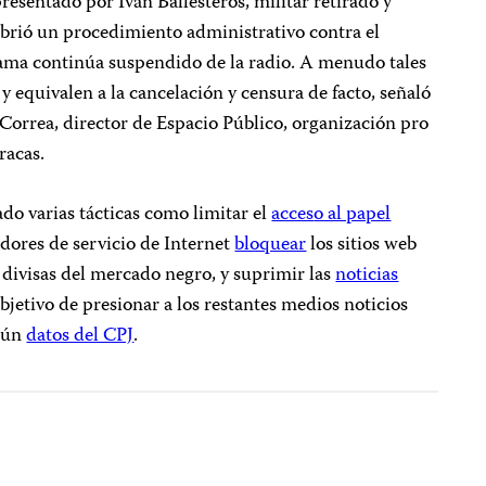
resentado por Iván Ballesteros, militar retirado y
brió un procedimiento administrativo contra el
ama continúa suspendido de la radio. A menudo tales
 equivalen a la cancelación y censura de facto, señaló
Correa, director de Espacio Público, organización pro
racas.
o varias tácticas como limitar el
acces
o al papel
edores de servicio de Internet
bloquear
los sitios web
 divisas del mercado negro, y suprimir las
noticias
objetivo de presionar a los restantes medios noticios
egún
datos del CPJ
.