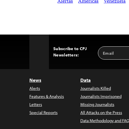
Alertas
Américas
Venezuela
Subscribe to CPJ
Email
Back
Newsletters:
Address
to
Top
News
Data
Alerts
Journalists Killed
Features & Analysis
Journalists Imprisoned
Letters
Missing Journalists
Special Reports
All Attacks on the Press
Data Methodology and FAQ