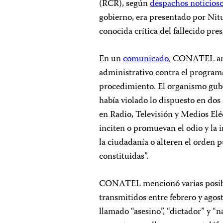
(RCR), según
despacho
s noticios
gobierno, era presentado por Nit
conocida crítica del fallecido p
En un
comunicado
, CONATEL anu
administrativo contra el programa
procedimiento. El organismo gu
había violado lo dispuesto en dos
en Radio, Televisión y Medios Elé
inciten o promuevan el odio y la 
la ciudadanía o alteren el orden 
constituidas”.
CONATEL mencionó varias posible
transmitidos entre febrero y agos
llamado “asesino”, “dictador” y “