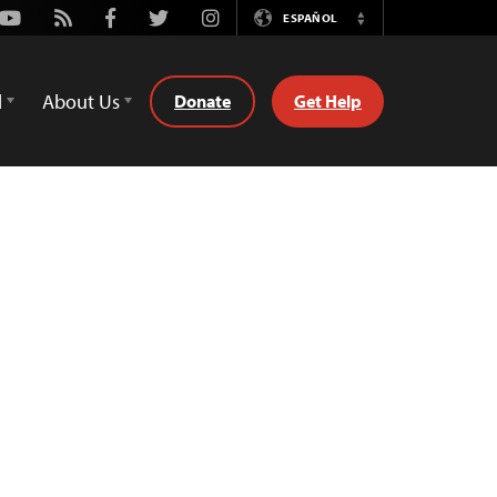
Youtube
Rss
Facebook
Twitter
Instagram
ESPAÑOL
Switch
Language
d
About Us
Donate
Get Help