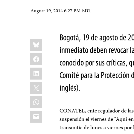
August 19, 2014 6:27 PM EDT
Bogotá, 19 de agosto de 2
Share
Bluesky
this:
inmediato deben revocar l
Facebook
conocido por sus críticas, q
LinkedIn
Comité para la Protección de
X
inglés).
WhatsApp
CONATEL, ente regulador de las 
Email
suspensión el viernes de “Aquí en
transmitía de lunes a viernes po