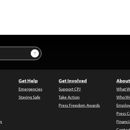
Sign Up
Get Help
Get Involved
About
Emergencies
Support CPJ
What W
Staying Safe
Take Action
Who We
Press Freedom Awards
Employ
Press C
s
Financi
Contac