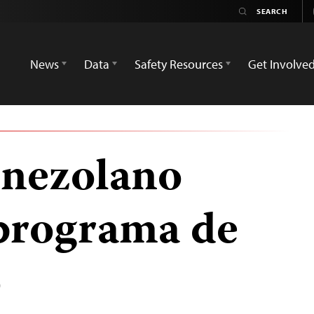
News
Data
Safety Resources
Get Involve
enezolano
programa de
o