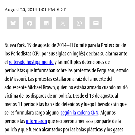
August 20, 2014 1:01 PM EDT
Share
Bluesky
Facebook
LinkedIn
X
WhatsApp
Email
this:
Nueva York, 19 de agosto de 2014–El Comité para la Protección de
los Periodistas (CPJ, por sus siglas en inglés) declara su alarma ante
el
reiterado hostigamiento
y las múltiples detenciones de
periodistas que informaban sobre las protestas de Ferguson, estado
de Missouri. Las protestas estallaron a raíz de la muerte del
adolescente Michael Brown, quien no estaba armado cuando murió
víctima de los disparos de un policía. Desde el 13 de agosto, al
menos 11 periodistas han sido detenidos y luego liberados sin que
se les formulara cargo alguno,
según la cadena CNN
. Algunos
periodistas
informaron
que recibieron amenazas por parte de la
policía y que fueron alcanzados por las balas plásticas y los gases