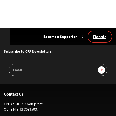
Donate
Become a Supporter
Back
to
Top
Subscribe to CPJ Newsletters:
Email
Sign Up
Address
Contact Us
CPJ is a 501(c)3 non-profit.
Our EIN is 13-3081500.