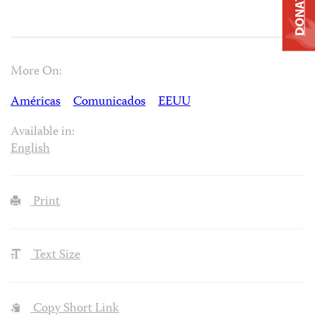
DONATE
More On:
Américas
Comunicados
EEUU
Available in:
English
Print
Text Size
Copy Short Link