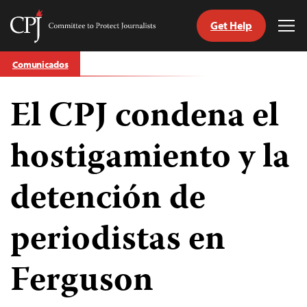
Get Help
Committee
Tog
to
Me
Skip
Protect
Comunicados
to
Journalists
content
El CPJ condena el
tch
guage
hostigamiento y la
detención de
periodistas en
Ferguson