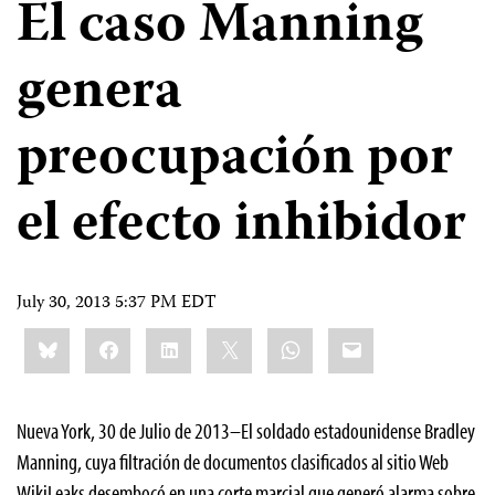
El caso Manning
genera
preocupación por
el efecto inhibidor
July 30, 2013 5:37 PM EDT
Share
Bluesky
Facebook
LinkedIn
X
WhatsApp
Email
this:
Nueva York, 30 de Julio de 2013–El soldado estadounidense Bradley
Manning, cuya filtración de documentos clasificados al sitio Web
WikiLeaks desembocó en una corte marcial que generó alarma sobre