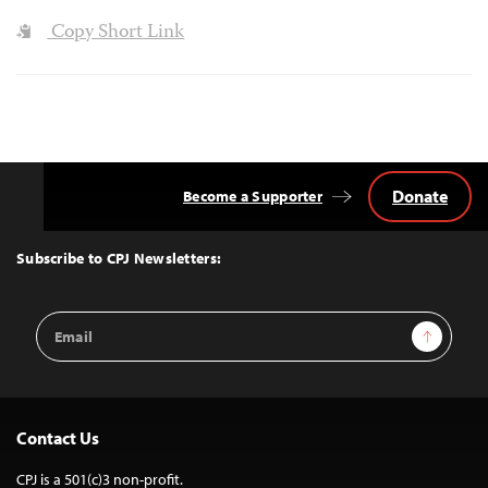
Copy Short Link
Donate
Become a Supporter
Back
to
Top
Subscribe to CPJ Newsletters:
Email
Sign Up
Address
Contact Us
CPJ is a 501(c)3 non-profit.