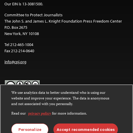
Our EIN is 13-3081500.
Committee to Protect Journalists
The John S. and James L. Knight Foundation Press Freedom Center
P.O. Box 2675
New York, NY 10108
Tel 212-465-1004
Fax 212-214-0640
info@cpj.org
We use analytics data to better understand who is using our
website and improve your experience. The data is anonymous
Except where noted, text on this website is licensed under a
Creative
and not associated with you personally.
Commons Attribution-NonCommercial-NoDerivatives 4.0
International License
.
Read our
privacy policy
for more information.
Images and other media are not covered by the Creative Commons
license. For more information about permissions, see our
FAQs
.
Personalize
Accept recommended cookies