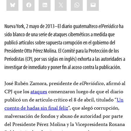
Bluesky
Facebook
LinkedIn
X
WhatsApp
Email
this:
Nueva York, 2 mayo de 2013–El diario guatemalteco
elPeriódico
ha
sido blanco de una serie de ataques cibernéticos a medida que
publicó artículos sobre supuesta corrupción en el gobierno del
Presidente Otto Pérez Molina. El Comité para la Protección de los
Periodistas (CPJ, por sus siglas en inglés) exhorta a las autoridades a
investigar de inmediato y poner fin al acoso contra la publicación.
José Rubén Zamora, presidente de
elPeriódico
, afirmó al
CPJ que los
ataques
comenzaron luego de que el diario
publicó un de artículo crítico el 8 de abril, titulado “
Un
cuento de hadas sin final feliz
“, que alegó corrupción,
malversación de fondos y abuso de autoridad por parte
del Presidente Pérez Molina y la Vicepresidenta Roxana