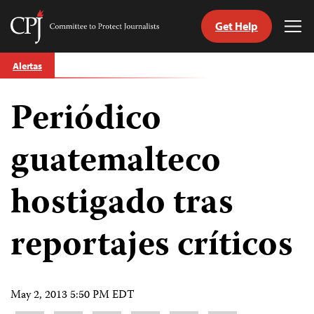
Get Help
Committee
Tog
to
Me
Skip
Protect
Alertas
to
Journalists
content
Periódico
tch
guage
guatemalteco
hostigado tras
reportajes críticos
May 2, 2013 5:50 PM EDT
Share