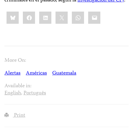
criminales en el pasado, según la
investigación del CPJ
.
Share
Bluesky
Facebook
LinkedIn
X
WhatsApp
Email
this:
More On:
Alertas
Américas
Guatemala
Available in:
English
,
Português
Print