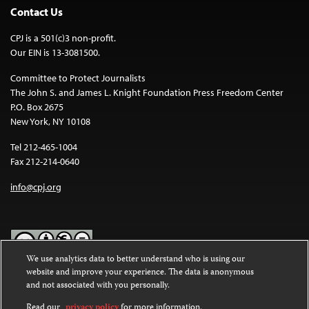
Contact Us
CPJ is a 501(c)3 non-profit.
Our EIN is 13-3081500.
Committee to Protect Journalists
The John S. and James L. Knight Foundation Press Freedom Center
P.O. Box 2675
New York, NY 10108
Tel 212-465-1004
Fax 212-214-0640
info@cpj.org
We use analytics data to better understand who is using our
website and improve your experience. The data is anonymous
Except where noted, text on this website is licensed under a
Creative
and not associated with you personally.
Commons Attribution-NonCommercial-NoDerivatives 4.0
International License
.
Read our
privacy policy
for more information.