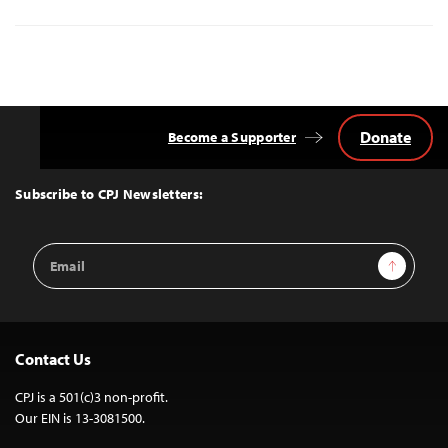
Donate
Become a Supporter
Back
to
Top
Subscribe to CPJ Newsletters:
Email
Sign Up
Address
Contact Us
CPJ is a 501(c)3 non-profit.
Our EIN is 13-3081500.