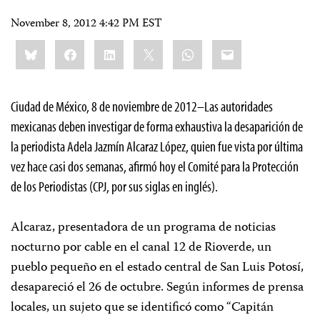
November 8, 2012 4:42 PM EST
Share
Bluesky
Facebook
LinkedIn
X
WhatsApp
Email
this:
Ciudad de México, 8 de noviembre de 2012–Las autoridades
mexicanas deben investigar de forma exhaustiva la desaparición de
la periodista Adela Jazmín Alcaraz López, quien fue vista por última
vez hace casi dos semanas, afirmó hoy el Comité para la Protección
de los Periodistas (CPJ, por sus siglas en inglés).
Alcaraz, presentadora de un programa de noticias
nocturno por cable en el canal 12 de Rioverde, un
pueblo pequeño en el estado central de San Luis Potosí,
desapareció el 26 de octubre. Según informes de prensa
locales, un sujeto que se identificó como “Capitán