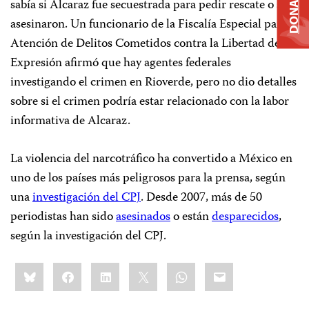
DONATE
sabía si Alcaraz fue secuestrada para pedir rescate o si la
asesinaron. Un funcionario de la Fiscalía Especial para la
Atención de Delitos Cometidos contra la Libertad de
Expresión afirmó que hay agentes federales
investigando el crimen en Rioverde, pero no dio detalles
sobre si el crimen podría estar relacionado con la labor
informativa de Alcaraz.
La violencia del narcotráfico ha convertido a México en
uno de los países más peligrosos para la prensa, según
una
investigación del CPJ
. Desde 2007, más de 50
periodistas han sido
asesinados
o están
desparecidos
,
según la investigación del CPJ.
Share
Bluesky
Facebook
LinkedIn
X
WhatsApp
Email
this: