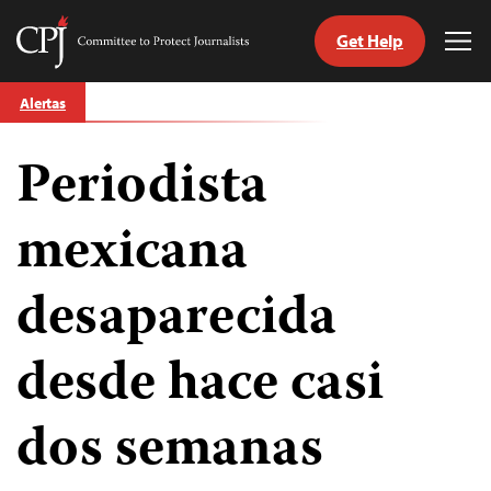
Get Help
Committee
Tog
to
Me
Skip
Protect
Alertas
to
Journalists
content
Periodista
tch
guage
mexicana
desaparecida
desde hace casi
dos semanas