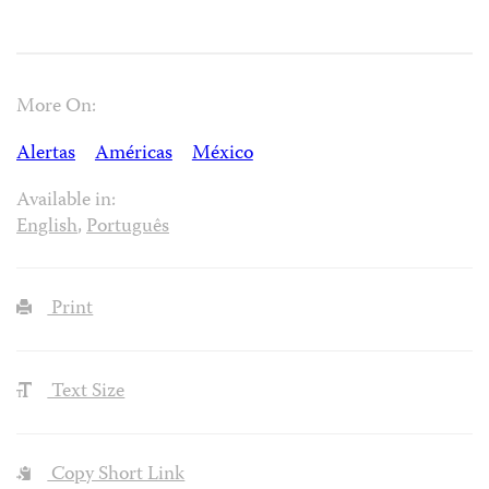
More On:
Alertas
Américas
México
Available in:
English
,
Português
Print
Text Size
Copy Short Link