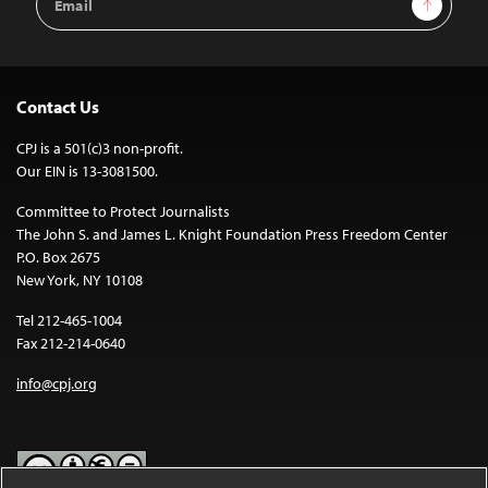
Address
Contact Us
CPJ is a 501(c)3 non-profit.
Our EIN is 13-3081500.
Committee to Protect Journalists
The John S. and James L. Knight Foundation Press Freedom Center
P.O. Box 2675
New York, NY 10108
Tel 212-465-1004
Fax 212-214-0640
info@cpj.org