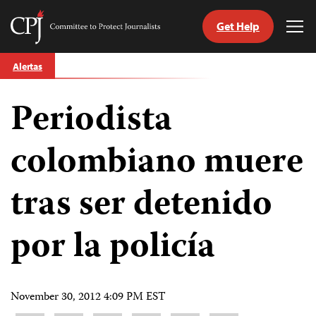
Get Help
Committee
Tog
to
Me
Skip
Protect
Alertas
to
Journalists
content
Periodista
tch
guage
colombiano muere
tras ser detenido
por la policía
November 30, 2012 4:09 PM EST
Share