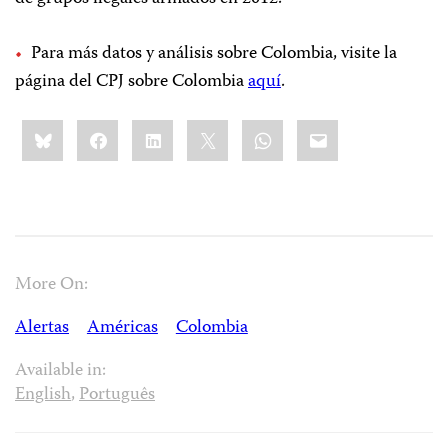
Para más datos y análisis sobre Colombia, visite la
página del CPJ sobre Colombia
aquí
.
Share
Bluesky
Facebook
LinkedIn
X
WhatsApp
Email
this:
More On:
Alertas
Américas
Colombia
Available in:
English
,
Português