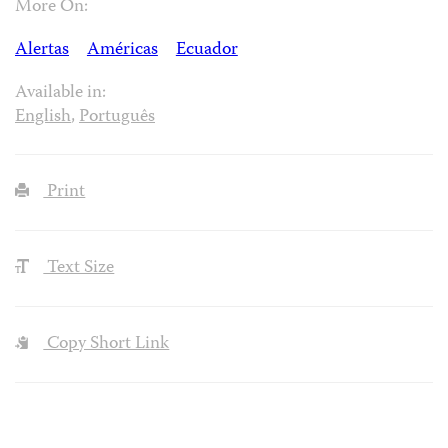
More On:
Alertas
Américas
Ecuador
Available in:
English
,
Português
Print
Text Size
Copy Short Link