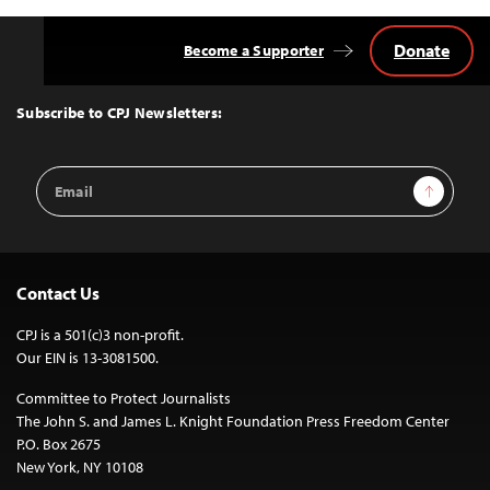
Donate
Become a Supporter
Back
to
Top
Subscribe to CPJ Newsletters:
Email
Sign Up
Address
Contact Us
CPJ is a 501(c)3 non-profit.
Our EIN is 13-3081500.
Committee to Protect Journalists
The John S. and James L. Knight Foundation Press Freedom Center
P.O. Box 2675
New York, NY 10108