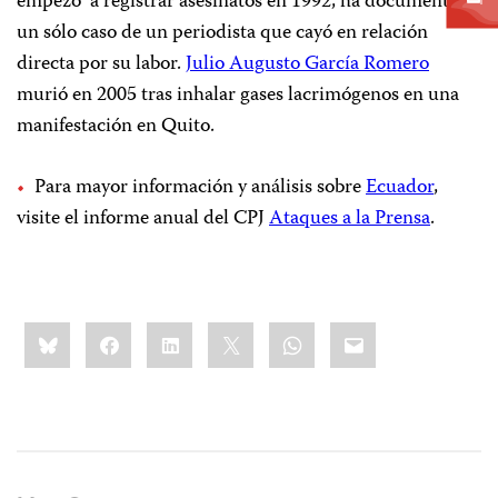
empezó a registrar asesinatos en 1992, ha documentado
un sólo caso de un periodista que cayó en relación
directa por su labor.
Julio Augusto García Romero
murió en 2005 tras inhalar gases lacrimógenos en una
manifestación en Quito.
Para mayor información y análisis sobre
Ecuador
,
visite el informe anual del CPJ
Ataques a la Prensa
.
Share
Bluesky
Facebook
LinkedIn
X
WhatsApp
Email
this: