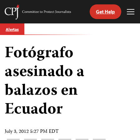
Get Help
Committee
Tog
to
Me
Skip
Protect
Alertas
to
Journalists
content
Fotógrafo
tch
guage
asesinado a
balazos en
Ecuador
July 3, 2012 5:27 PM EDT
Share