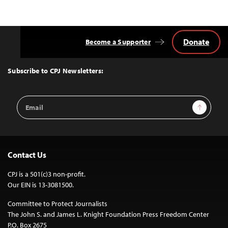
Donate
Become a Supporter
Back
to
Top
Subscribe to CPJ Newsletters:
Email
Sign Up
Address
Contact Us
CPJ is a 501(c)3 non-profit.
Our EIN is 13-3081500.
Committee to Protect Journalists
The John S. and James L. Knight Foundation Press Freedom Center
P.O. Box 2675