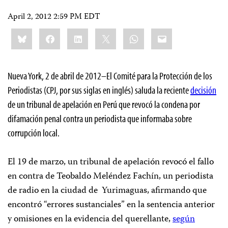
April 2, 2012 2:59 PM EDT
Share
Bluesky
Facebook
LinkedIn
X
WhatsApp
Email
this:
Nueva York, 2 de abril de 2012–El Comité para la Protección de los
Periodistas (CPJ, por sus siglas en inglés) saluda la reciente
decisión
de un tribunal de apelación en Perú que revocó la condena por
difamación penal contra un periodista que informaba sobre
corrupción local.
El 19 de marzo, un tribunal de apelación revocó el fallo
en contra de Teobaldo Meléndez Fachín, un periodista
de radio en la ciudad de Yurimaguas, afirmando que
encontró “errores sustanciales” en la sentencia anterior
y omisiones en la evidencia del querellante,
según