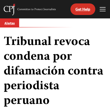
Get Help
Committee
Tog
to
Me
Skip
Protect
Alertas
to
Journalists
content
Tribunal revoca
tch
guage
condena por
difamación contra
periodista
peruano