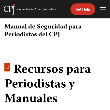
Get Help
Committee
Tog
to
Me
Skip
Protect
Manual de Seguridad para
to
Journalists
content
Periodistas del CPJ
tch
guage
Recursos para
D
Periodistas y
Manuales