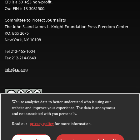
CPJ is a 501(c)3 non-profit.
Our EIN is 13-3081500.
Committee to Protect Journalists
The John S. and James L. Knight Foundation Press Freedom Center
P.O. Box 2675
New York, NY 10108
Tel 212-465-1004
Fax 212-214-0640
info@cpj.org
We use analytics data to better understand who is using our
website and improve your experience. The data is anonymous
Except where noted, text on this website is licensed under a
Creative
and not associated with you personally.
Commons Attribution-NonCommercial-NoDerivatives 4.0
International License
.
Read our
privacy policy
for more information.
Images and other media are not covered by the Creative Commons