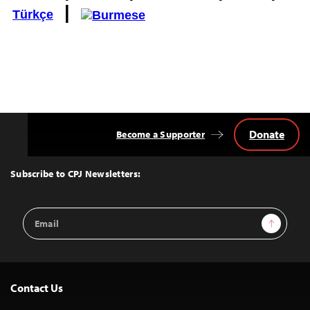
|
Türkçe
Donate
Become a Supporter
Back
to
Top
Subscribe to CPJ Newsletters:
Email
Sign Up
Address
Contact Us