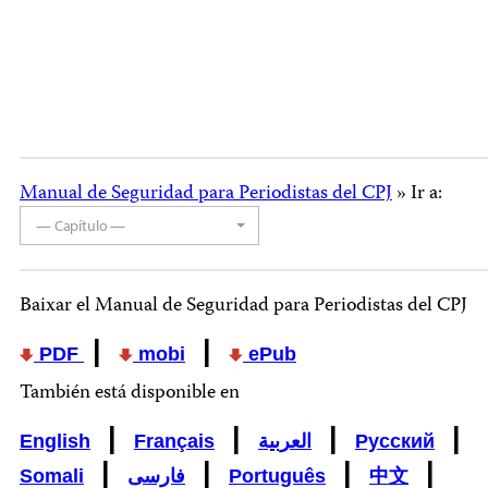
Manual de Seguridad para Periodistas del CPJ
» Ir a:
— Capítulo —
Baixar el Manual de Seguridad para Periodistas del CPJ
|
|
PDF
mobi
ePub
También está disponible en
|
|
|
|
English
Français
العربية
Русский
|
|
|
|
Somali
فارسی
Português
中文