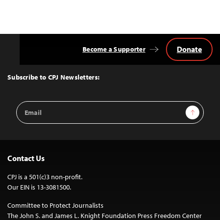
Donate
Become a Supporter
Back
to
Top
Subscribe to CPJ Newsletters:
Email
Sign Up
Address
Contact Us
CPJ is a 501(c)3 non-profit.
Our EIN is 13-3081500.
Committee to Protect Journalists
The John S. and James L. Knight Foundation Press Freedom Center