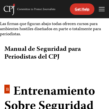
Get Help
Committee
Tog
to
Me
Skip
Protect
Las firmas que figuran abajo todas ofrecen cursos para
to
Journalists
ambientes hostiles diseñados en parte o totalmente para
content
periodistas.
tch
Manual de Seguridad para
guage
Periodistas del CPJ
Entrenamiento
B
Sobre Seguridad