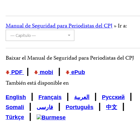
Manual de Seguridad para Periodistas del CPJ
» Ir a:
— Capítulo —
Baixar el Manual de Seguridad para Periodistas del CPJ
|
|
PDF
mobi
ePub
También está disponible en
|
|
|
|
English
Français
العربية
Русский
|
|
|
|
Somali
فارسی
Português
中文
|
Türkçe