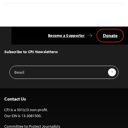
Donate
Become a Supporter
Back
to
Top
Subscribe to CPJ Newsletters:
Email
Sign Up
Address
Contact Us
CPJ is a 501(c)3 non-profit.
Our EIN is 13-3081500.
Committee to Protect Journalists