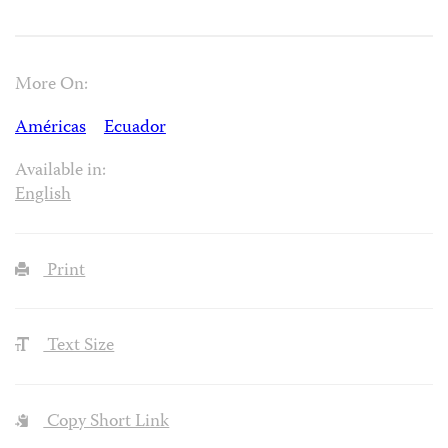
More On:
Américas
Ecuador
Available in:
English
Print
Text Size
Copy Short Link