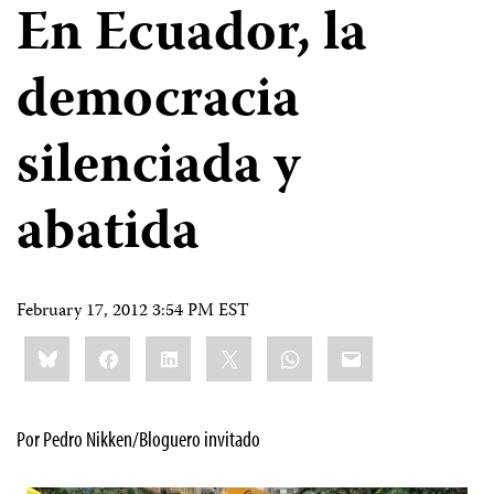
En Ecuador, la
democracia
silenciada y
abatida
February 17, 2012 3:54 PM EST
Share
Bluesky
Facebook
LinkedIn
X
WhatsApp
Email
this:
Por Pedro Nikken/Bloguero invitado