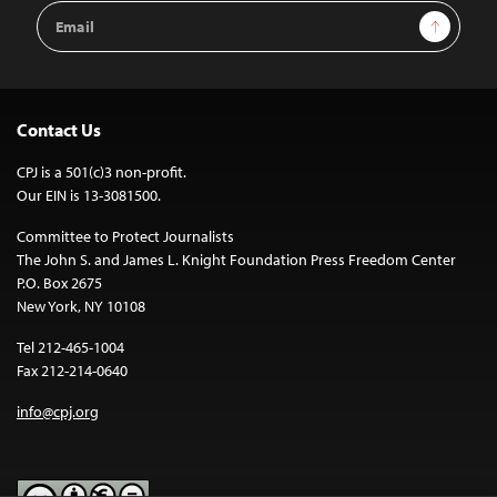
Email
Sign Up
Address
Contact Us
CPJ is a 501(c)3 non-profit.
Our EIN is 13-3081500.
Committee to Protect Journalists
The John S. and James L. Knight Foundation Press Freedom Center
P.O. Box 2675
New York, NY 10108
Tel 212-465-1004
Fax 212-214-0640
info@cpj.org