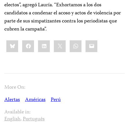
electos”, agregó Lauría. “Exhortamos a los dos
candidatos a condenar el acoso y actos de violencia por
parte de sus simpatizantes contra los periodistas que
cubren la campaña”.
Share
Bluesky
Facebook
LinkedIn
X
WhatsApp
Email
this:
More On:
Alertas
Américas
Perú
Available in:
English
,
Português