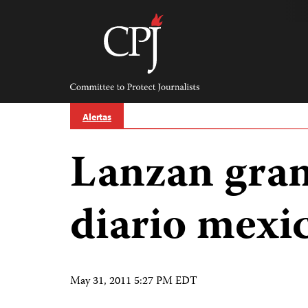
Skip
to
content
Committee
to
Protect
Journalists
Alertas
Lanzan gran
diario mexi
May 31, 2011 5:27 PM EDT