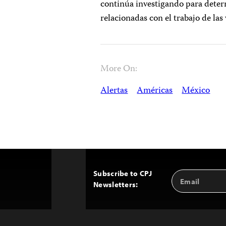
continúa investigando para deter
relacionadas con el trabajo de las
More On:
Alertas
Américas
México
Subscribe to CPJ
Email
Back
Newsletters:
Address
to
Top