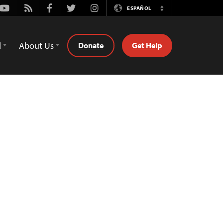
Youtube
Rss
Facebook
Twitter
Instagram
ESPAÑOL
Switch
Language
d
About Us
Donate
Get Help