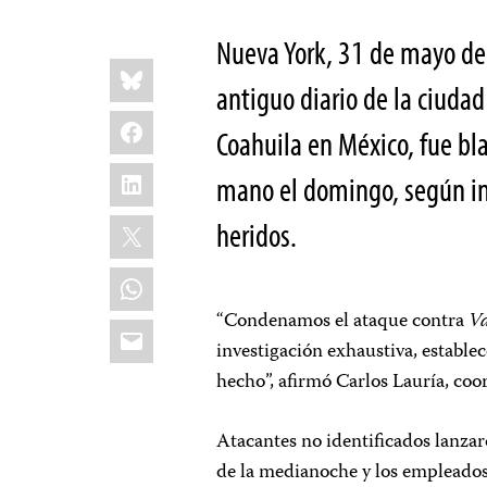
Nueva York, 31 de mayo d
Share
Bluesky
this:
antiguo diario de la ciudad
Facebook
Coahuila en México, fue b
LinkedIn
mano el domingo, según inf
X
heridos.
WhatsApp
“Condenamos el ataque contra
V
Email
investigación exhaustiva, establec
hecho”, afirmó Carlos Lauría, co
Atacantes no identificados lanzaro
de la medianoche y los empleados