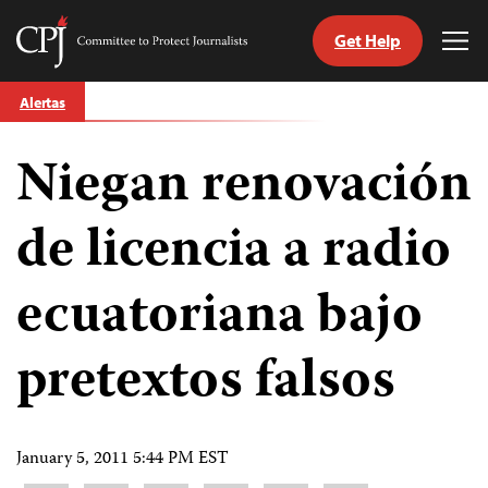
Get Help
Committee
Tog
to
Me
Skip
Protect
Alertas
to
Journalists
content
Niegan renovación
tch
guage
de licencia a radio
ecuatoriana bajo
pretextos falsos
January 5, 2011 5:44 PM EST
Share