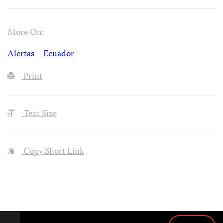
More On:
Alertas
Ecuador
Print
Text Size
Copy Short Link