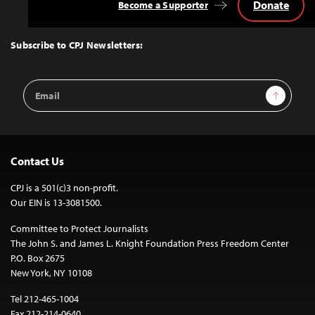
Donate
Become a Supporter
Back
to
Top
Subscribe to CPJ Newsletters:
Email
Sign Up
Address
Contact Us
CPJ is a 501(c)3 non-profit.
Our EIN is 13-3081500.
Committee to Protect Journalists
The John S. and James L. Knight Foundation Press Freedom Center
P.O. Box 2675
New York, NY 10108
Tel 212-465-1004
Fax 212-214-0640