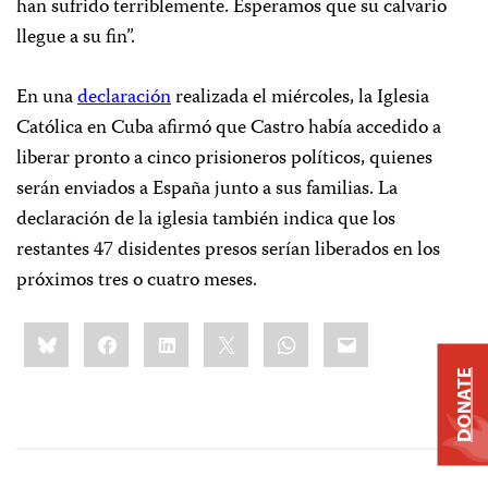
han sufrido terriblemente. Esperamos que su calvario
llegue a su fin”.
En una
declaración
realizada el miércoles, la Iglesia
Católica en Cuba afirmó que Castro había accedido a
liberar pronto a cinco prisioneros políticos, quienes
serán enviados a España junto a sus familias. La
declaración de la iglesia también indica que los
restantes 47 disidentes presos serían liberados en los
próximos tres o cuatro meses.
Share
Bluesky
Facebook
LinkedIn
X
WhatsApp
Email
this:
DONATE