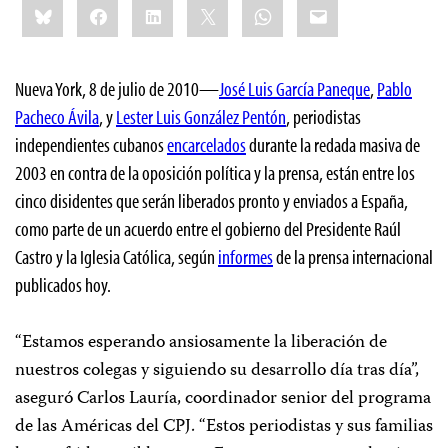
Bluesky
Facebook
LinkedIn
X
WhatsApp
Email
this:
Nueva York, 8 de julio de 2010
—
José Luis García Paneque
,
Pablo
Pacheco Ávila
, y
Lester Luis González Pentón
, periodistas
independientes cubanos
encarcelados
durante la redada masiva de
2003 en contra de la oposición política y la prensa, están entre los
cinco disidentes que serán liberados pronto y enviados a España,
como parte de un acuerdo entre el gobierno del Presidente Raúl
Castro y la Iglesia Católica, según
informes
de la prensa internacional
publicados hoy.
“Estamos esperando ansiosamente la liberación de
nuestros colegas y siguiendo su desarrollo día tras día”,
aseguró Carlos Lauría, coordinador senior del programa
de las Américas del CPJ. “Estos periodistas y sus familias