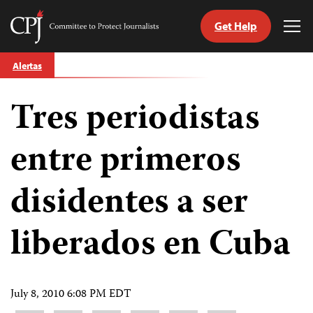
Get Help
Committee
Tog
to
Me
Skip
Protect
Alertas
to
Journalists
content
Tres periodistas
tch
guage
entre primeros
disidentes a ser
liberados en Cuba
July 8, 2010 6:08 PM EDT
Share