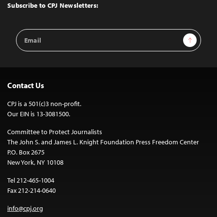
Top
Subscribe to CPJ Newsletters:
Email
Sign Up
Address
Contact Us
CPJ is a 501(c)3 non-profit.
Our EIN is 13-3081500.
Committee to Protect Journalists
The John S. and James L. Knight Foundation Press Freedom Center
P.O. Box 2675
New York, NY 10108
Tel 212-465-1004
Fax 212-214-0640
info@cpj.org