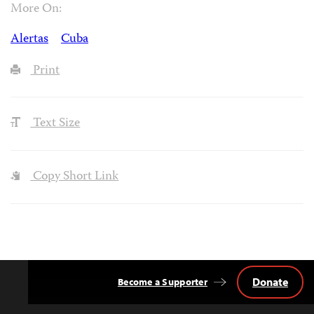
More On:
Alertas
Cuba
Print
Text Size
Copy Short Link
Donate
Become a Supporter
Back
to