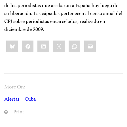
de los periodistas que arribaron a España hoy luego de
su liberación. Las cápsulas pertenecen al censo anual del
CPJ sobre periodistas encarcelados, realizado en
diciembre de 2009.
Share
Bluesky
Facebook
LinkedIn
X
WhatsApp
Email
this:
More On:
Alertas
Cuba
Print