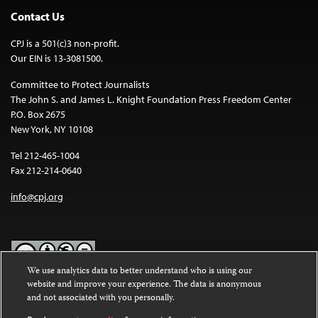
Contact Us
CPJ is a 501(c)3 non-profit.
Our EIN is 13-3081500.
Committee to Protect Journalists
The John S. and James L. Knight Foundation Press Freedom Center
P.O. Box 2675
New York, NY 10108
Tel 212-465-1004
Fax 212-214-0640
info@cpj.org
We use analytics data to better understand who is using our
website and improve your experience. The data is anonymous
Except where noted, text on this website is licensed under a
Creative
and not associated with you personally.
Commons Attribution-NonCommercial-NoDerivatives 4.0
International License
.