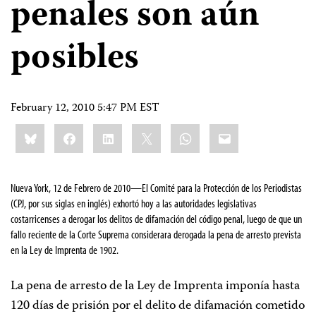
penales son aún
posibles
February 12, 2010 5:47 PM EST
Share
Bluesky
Facebook
LinkedIn
X
WhatsApp
Email
this:
Nueva York, 12 de Febrero de 2010—
El Comité para la
Protección de los Periodistas
(CPJ, por sus siglas en inglés) exhortó hoy a las autoridades legislativas
costarricenses a derogar los delitos de difamación del código penal, luego de que un
fallo reciente de la Corte Suprema considerara derogada la pena de arresto prevista
en la Ley de Imprenta de 1902.
La pena de arresto de la Ley de Imprenta imponía hasta
120 días de prisión por el delito de difamación cometido