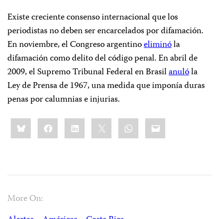
Existe creciente consenso internacional que los
periodistas no deben ser encarcelados por difamación.
En noviembre, el Congreso argentino
eliminó
la
difamación como delito del código penal. En abril de
2009, el Supremo Tribunal Federal en Brasil
anuló
la
Ley de Prensa de 1967, una medida que imponía duras
penas por calumnias e injurias.
Share
Bluesky
Facebook
LinkedIn
X
WhatsApp
Email
this:
More On: