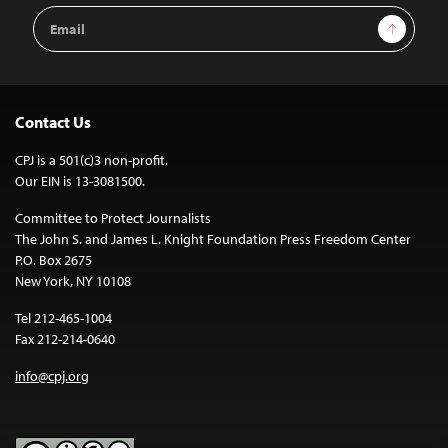
Email
Sign Up
Address
Contact Us
CPJ is a 501(c)3 non-profit.
Our EIN is 13-3081500.
Committee to Protect Journalists
The John S. and James L. Knight Foundation Press Freedom Center
P.O. Box 2675
New York, NY 10108
Tel 212-465-1004
Fax 212-214-0640
info@cpj.org