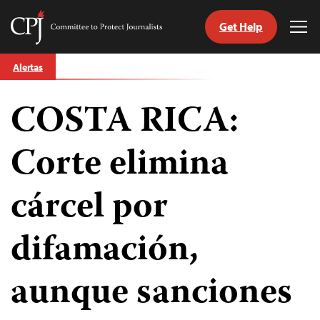
Get Help
Committee
Tog
to
Me
Skip
Protect
Alertas
to
Journalists
content
COSTA RICA:
tch
guage
Corte elimina
cárcel por
difamación,
aunque sanciones