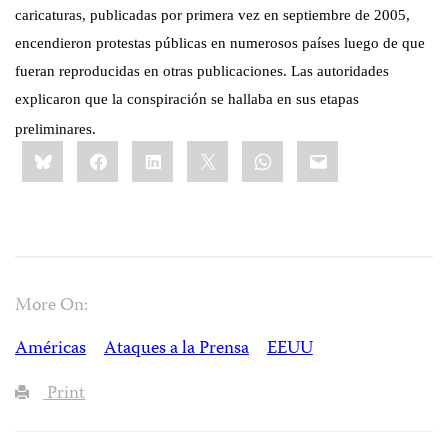
caricaturas, publicadas por primera vez en septiembre de 2005,
encendieron protestas públicas en numerosos países luego de que
fueran reproducidas en otras publicaciones. Las autoridades
explicaron que la conspiración se hallaba en sus etapas
preliminares.
Share
Bluesky
Facebook
LinkedIn
X
WhatsApp
Email
this:
More On:
Américas
Ataques a la Prensa
EEUU
Print