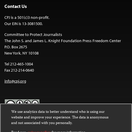
Contact Us
CPJ is a 501(c)3 non-profit.
Our EIN is 13-3081500.
Committee to Protect Journalists
The John S. and James L. Knight Foundation Press Freedom Center
P.O. Box 2675
New York, NY 10108
Tel 212-465-1004
Fax 212-214-0640
info@cpj.org
We use analytics data to better understand who is using our
website and improve your experience. The data is anonymous
Except where noted, text on this website is licensed under a
Creative
and not associated with you personally.
Commons Attribution-NonCommercial-NoDerivatives 4.0
International License
.