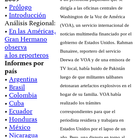
•
Prólogo
dirigía a las oficinas centrales de
•
Introducción
Washington de la Voz de América
Análisis Regional:
(VOA), un servicio internacional de
•
En las Américas,
noticias multimedia financiado por el
Gran Hermano
gobierno de Estados Unidos. Rahman
observa
Bunairee, reportero del servicio
a los reporteros
Deewa de VOA y de una emisora de
Informes por
TV local, había huido de Pakistán
país
•
Argentina
luego de que militantes talibanes
•
Brasil
detonaran artefactos explosivos en el
•
Colombia
hogar de su familia. VOA había
•
Cuba
realizado los trámites
•
Ecuador
correspondientes para que el
•
Honduras
periodista residiera y trabajara en
•
México
Estados Unidos por el lapso de un
•
Nicaragua
año. Pero, una disputa en torno al