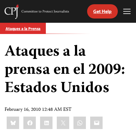
Get Help
Committee
Tog
to
Me
Skip
Protect
Ataques a la Prensa
to
Journalists
content
Ataques a la
tch
guage
prensa en el 2009:
Estados Unidos
February 16, 2010 12:48 AM EST
Share
Bluesky
Facebook
LinkedIn
X
WhatsApp
Email
this: