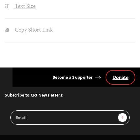
Text Size
Copy Short Link
Donate
Become a Supporter
Back
to
Top
Subscribe to CPJ Newsletters:
Email
Sign Up
Address