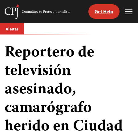
Get Help
Committee
Tog
to
Me
Skip
Protect
Alertas
to
Journalists
content
Reportero de
tch
guage
televisión
asesinado,
camarógrafo
herido en Ciudad