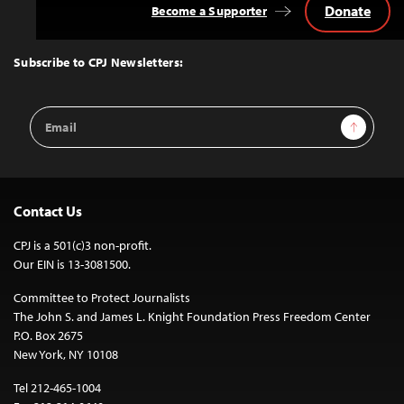
Donate
Become a Supporter
Back
to
Top
Subscribe to CPJ Newsletters:
Email
Sign Up
Address
Contact Us
CPJ is a 501(c)3 non-profit.
Our EIN is 13-3081500.
Committee to Protect Journalists
The John S. and James L. Knight Foundation Press Freedom Center
P.O. Box 2675
New York, NY 10108
Tel 212-465-1004