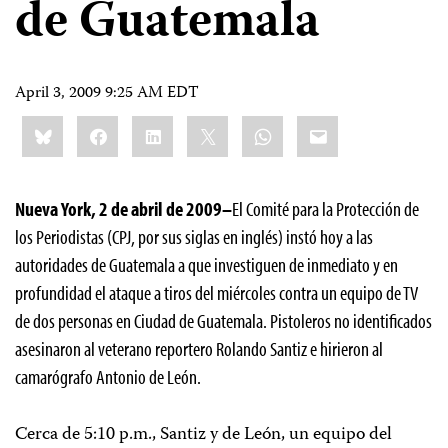
de Guatemala
April 3, 2009 9:25 AM EDT
Share
Bluesky
Facebook
LinkedIn
X
WhatsApp
Email
this:
Nueva York, 2 de abril de 2009–
El Comité para la Protección de
los Periodistas (CPJ, por sus siglas en inglés) instó hoy a las
autoridades de Guatemala a que investiguen de inmediato y en
profundidad el ataque a tiros del miércoles contra un equipo de TV
de dos personas en Ciudad de Guatemala. Pistoleros no identificados
asesinaron al veterano reportero
Rolando Santiz
e hirieron al
camarógrafo
Antonio de León.
Cerca de 5:10 p.m., Santiz y de León, un equipo del