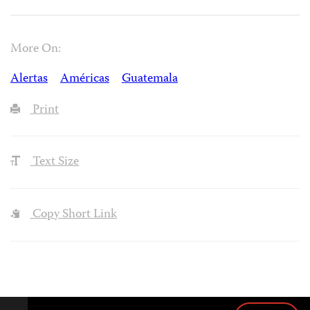
More On:
Alertas
Américas
Guatemala
Print
Text Size
Copy Short Link