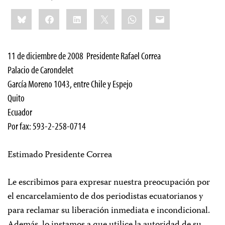
Share
Bluesky
Facebook
LinkedIn
X
WhatsApp
Email
this:
11 de diciembre de 2008 Presidente Rafael Correa
Palacio de Carondelet
García Moreno 1043, entre Chile y Espejo
Quito
Ecuador
Por fax: 593-2-258-0714
Estimado Presidente Correa
Le escribimos para expresar nuestra preocupación por
el encarcelamiento de dos periodistas ecuatorianos y
para reclamar su liberación inmediata e incondicional.