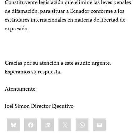
Constituyente legislación que elimine las leyes penales
de difamación, para situar a Ecuador conforme a los
estándares internacionales en materia de libertad de
expresión.
Gracias por su atención a este asunto urgente.
Esperamos su respuesta.
Atentamente,
Joel Simon Director Ejecutivo
Share
Bluesky
Facebook
LinkedIn
X
WhatsApp
Email
this: