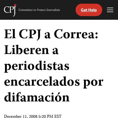
Get Help
Committee
Tog
to
Me
Skip
Protect
to
El CPJ a Correa:
Journalists
content
Liberen a
tch
guage
periodistas
encarcelados por
difamación
December 11, 2008 5:20 PM EST