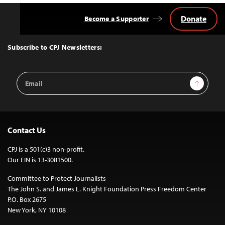
Donate
Become a Supporter
Back
to
Top
Subscribe to CPJ Newsletters:
Email
Sign Up
Address
Contact Us
CPJ is a 501(c)3 non-profit.
Our EIN is 13-3081500.
Committee to Protect Journalists
The John S. and James L. Knight Foundation Press Freedom Center
P.O. Box 2675
New York, NY 10108