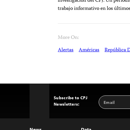
investigación del CPJ. Un period
trabajo informativo en los último
More On:
Alertas
Américas
República 
Subscribe to CPJ
Email
Back
Newsletters:
Address
to
Top
News
Data