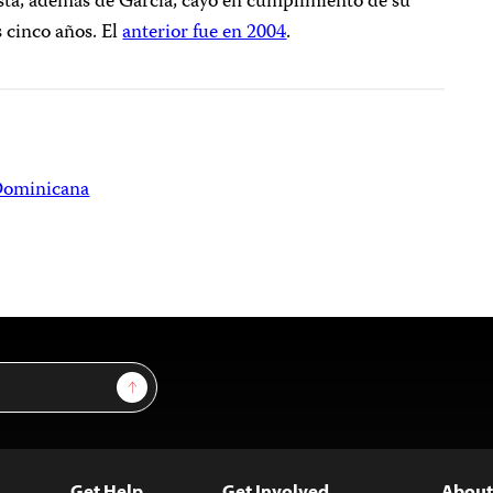
ista, además de García, cayó en cumplimiento de su
s cinco años. El
anterior fue en 2004
.
Dominicana
Sign Up
Get Help
Get Involved
About