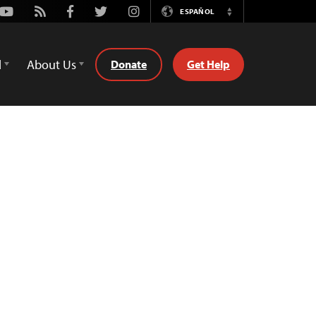
Youtube
Rss
Facebook
Twitter
Instagram
ESPAÑOL
Switch
Language
d
About Us
Donate
Get Help