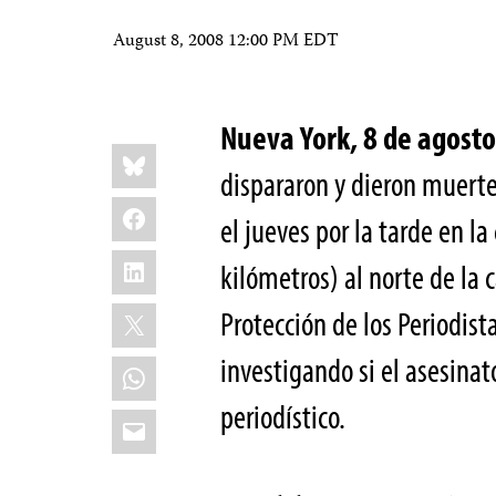
August 8, 2008 12:00 PM EDT
Nueva York, 8 de agost
Share
Bluesky
this:
dispararon y dieron muert
Facebook
el jueves por la tarde en l
LinkedIn
kilómetros) al norte de la 
X
Protección de los Periodista
investigando si el asesinat
WhatsApp
periodístico.
Email