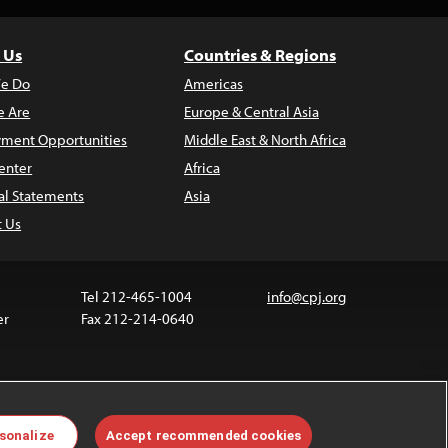
 Us
Countries & Regions
e Do
Americas
 Are
Europe & Central Asia
ment Opportunities
Middle East & North Africa
enter
Africa
al Statements
Asia
t Us
Tel 212-465-1004
info@cpj.org
er
Fax 212-214-0640
ia are not covered by the Creative Commons license.
sonalize
Accept recommended cookies