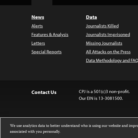
Top
News
Data
Alerts
Journalists Killed
Features & Analysis
Journalists Imprisoned
Letters
Missing Journalists
Special Reports
All Attacks on the Press
Data Methodology and FAQ
CPJ is a 501(c)3 non-profit.
Contact Us
Our EIN is 13-3081500.
We use analytics data to better understand who is using our website and imp
associated with you personally.
Except where noted, text on this website 