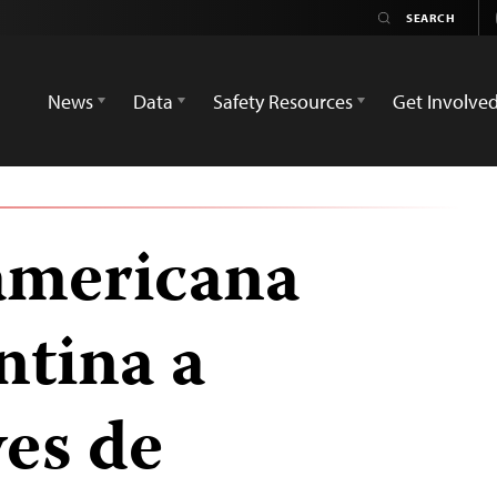
News
Data
Safety Resources
Get Involve
americana
ntina a
yes de