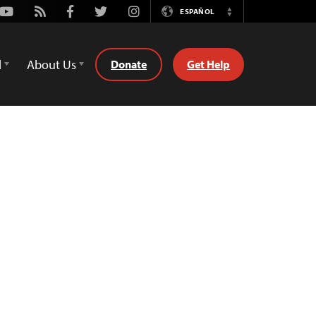
Youtube
Rss
Facebook
Twitter
Instagram
ESPAÑOL
Switch
Language
d
About Us
Donate
Get Help