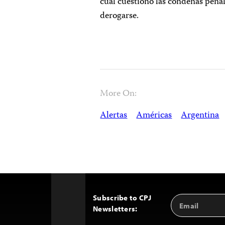
cual cuestionó las condenas penal
derogarse.
More On:
Alertas
Américas
Argentina
Subscribe to CPJ
Email
Back
Newsletters:
Address
to