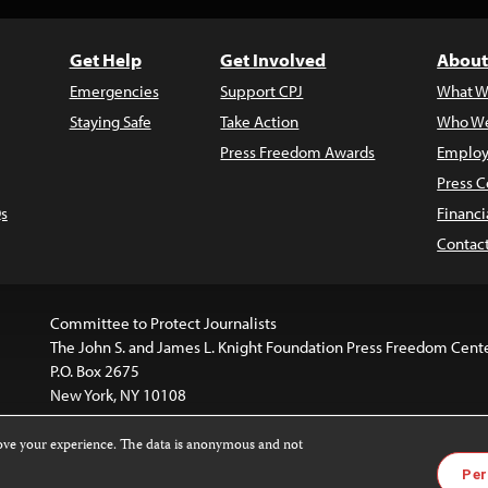
Get Help
Get Involved
About
Emergencies
Support CPJ
What W
Staying Safe
Take Action
Who We
Press Freedom Awards
Employ
Press C
s
Financi
Contac
Committee to Protect Journalists
The John S. and James L. Knight Foundation Press Freedom Cent
P.O. Box 2675
New York, NY 10108
rove your experience. The data is anonymous and not
is licensed under a
Creative Commons
Images and other med
Per