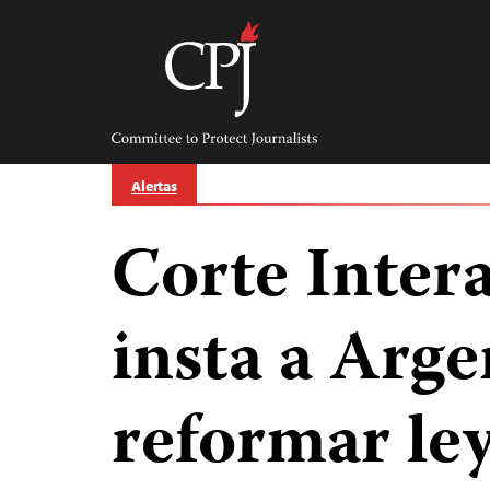
Skip
to
content
Committee
to
Protect
Journalists
Alertas
Corte Inter
insta a Arge
reformar le