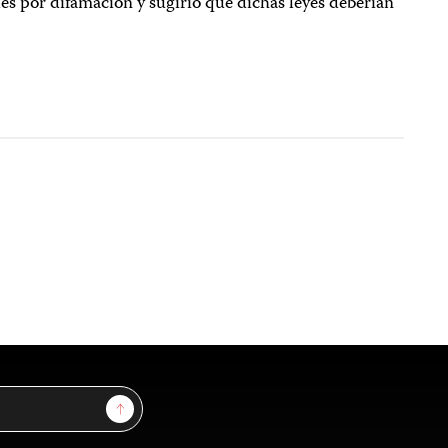
es por difamación y sugirió que dichas leyes deberían
Sign Up