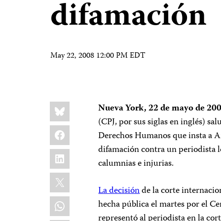
difamación
May 22, 2008 12:00 PM EDT
Share
Bluesky
Nueva York, 22 de mayo de 20
this:
(CPJ, por sus siglas en inglés) sa
Facebook
Derechos Humanos que insta a Arg
difamación contra un periodista lo
LinkedIn
calumnias e injurias.
X
La decisión
de la corte internacion
WhatsApp
hecha pública el martes por el Ce
representó al periodista en la cor