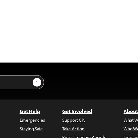
Sign Up
Get Help
Get Involved
About
Emergencies
Support CPJ
What W
Staying Safe
Take Action
Who We
Press Freedom Awards
Employ