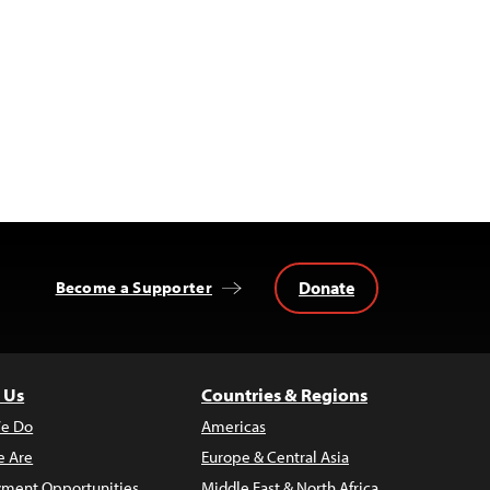
Donate
Become a Supporter
 Us
Countries & Regions
e Do
Americas
 Are
Europe & Central Asia
ment Opportunities
Middle East & North Africa