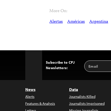
More On:
Alertas
Américas
Argentina
Subscribe to CPJ
Email
Back
Newsletters:
Address
to
Top
News
Data
Alerts
Journalists Killed
Features & Analysis
Journalists Imprisoned
Letters
Missing Journalists