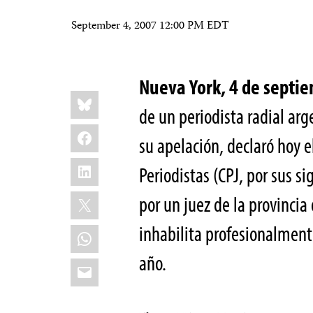
September 4, 2007 12:00 PM EDT
Nueva York, 4 de sept
Share
Bluesky
this:
de un periodista radial ar
Facebook
su apelación, declaró hoy e
LinkedIn
Periodistas (CPJ, por sus s
X
por un juez de la provincia
inhabilita profesionalmen
WhatsApp
año.
Email