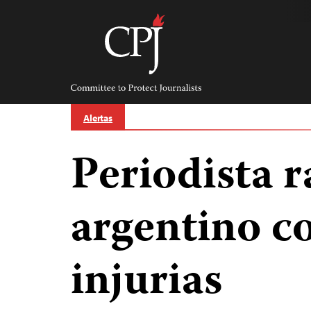
Skip
to
content
Committee
to
Protect
Journalists
Alertas
Periodista r
argentino c
injurias