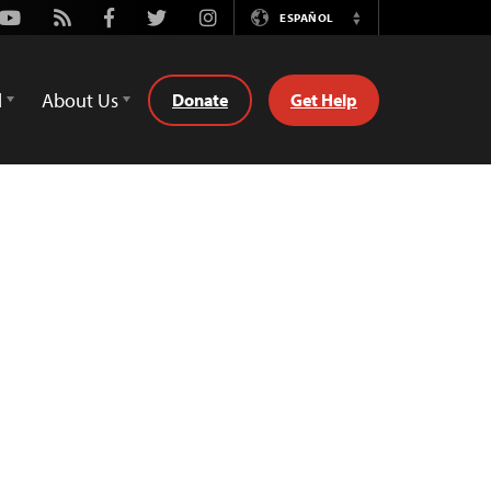
Youtube
Rss
Facebook
Twitter
Instagram
ESPAÑOL
Switch
Language
d
About Us
Donate
Get Help