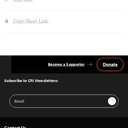
Copy Short Link
Donate
Become a Supporter
Back
to
Top
Subscribe to CPJ Newsletters:
Email
Sign Up
Address
Contact Us