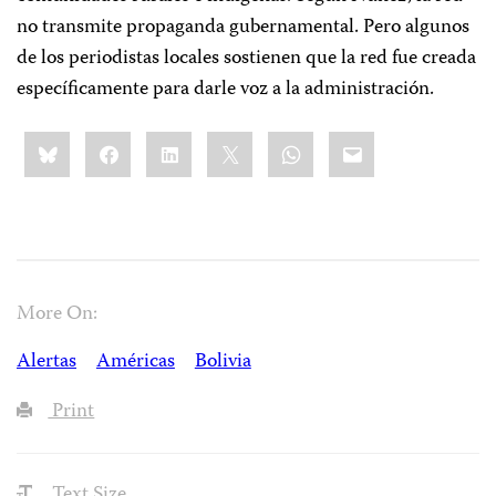
no transmite propaganda gubernamental. Pero algunos
de los periodistas locales sostienen que la red fue creada
específicamente para darle voz a la administración.
Share
Bluesky
Facebook
LinkedIn
X
WhatsApp
Email
this:
More On:
Alertas
Américas
Bolivia
Print
Text Size