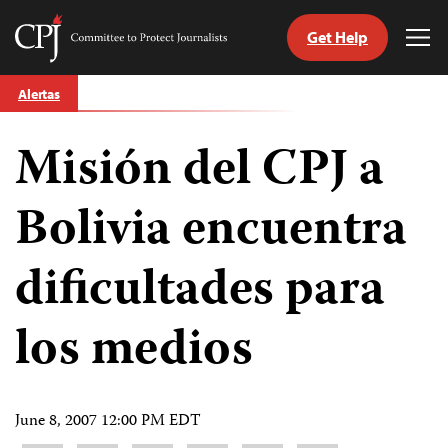
Get Help
Committee
Tog
to
Me
Skip
Protect
Alertas
to
Journalists
content
Misión del CPJ a
tch
guage
Bolivia encuentra
dificultades para
los medios
June 8, 2007 12:00 PM EDT
Share