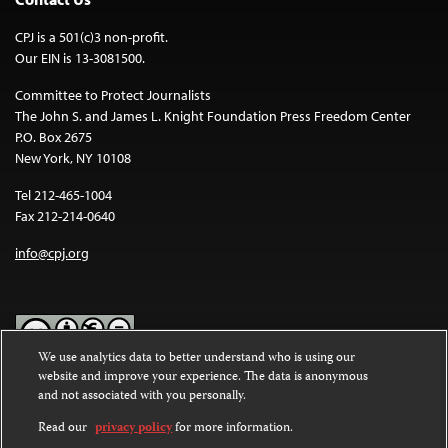
CPJ is a 501(c)3 non-profit.
Our EIN is 13-3081500.
Committee to Protect Journalists
The John S. and James L. Knight Foundation Press Freedom Center
P.O. Box 2675
New York, NY 10108
Tel 212-465-1004
Fax 212-214-0640
info@cpj.org
We use analytics data to better understand who is using our
website and improve your experience. The data is anonymous
Except where noted, text on this website is licensed under a
Creative
and not associated with you personally.
Commons Attribution-NonCommercial-NoDerivatives 4.0
International License
.
Read our
privacy policy
for more information.