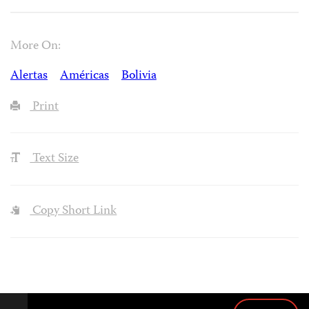
More On:
Alertas
Américas
Bolivia
Print
Text Size
Copy Short Link