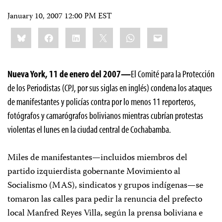
January 10, 2007 12:00 PM EST
Share
Bluesky
Facebook
LinkedIn
X
WhatsApp
Email
this:
Nueva York, 11 de enero del 2007—
El Comité para la Protección
de los Periodistas (CPJ, por sus siglas en inglés) condena los ataques
de manifestantes y policías contra por lo menos 11 reporteros,
fotógrafos y camarógrafos bolivianos mientras cubrían protestas
violentas el lunes en la ciudad central de Cochabamba.
Miles de manifestantes—incluidos miembros del
partido izquierdista gobernante Movimiento al
Socialismo (MAS), sindicatos y grupos indígenas—se
tomaron las calles para pedir la renuncia del prefecto
local Manfred Reyes Villa, según la prensa boliviana e