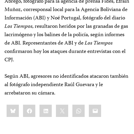
Abregó, fotógrafo para la agencia de prensa Fides, Efraín
Muñoz, corresponsal local para la Agencia Boliviana de
Información (ABI) y Noé Portugal, fotógrafo del diario
Los Tiempos
, resultaron heridos por las granadas de gas
lacrimógeno y los balines de la policía, según informes
de ABI. Representantes de ABI y de
Los Tiempos
confirmaron hoy los ataques durante entrevistas con el
CPJ.
Según ABI, agresores no identificados atacaron también
al fotógrafo independiente Raúl Guevara y le
arrebataron su cámara.
Share
Bluesky
Facebook
LinkedIn
X
WhatsApp
Email
this: