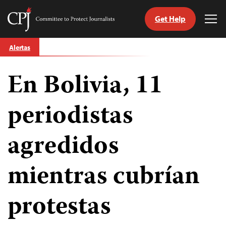
Get Help
Committee
Tog
to
Me
Skip
Protect
Alertas
to
Journalists
content
En Bolivia, 11
tch
guage
periodistas
agredidos
mientras cubrían
protestas