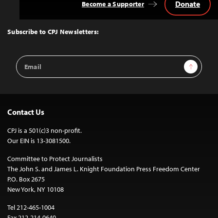
Donate
Become a Supporter
Back
to
Top
Subscribe to CPJ Newsletters:
Email
Sign Up
Address
Contact Us
CPJ is a 501(c)3 non-profit.
Our EIN is 13-3081500.
Committee to Protect Journalists
The John S. and James L. Knight Foundation Press Freedom Center
P.O. Box 2675
New York, NY 10108
Tel 212-465-1004
Fax 212-214-0640