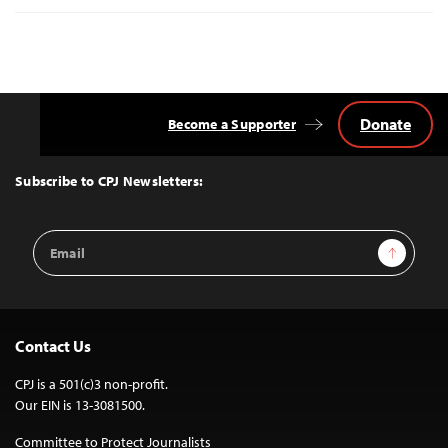
Donate
Become a Supporter
Back
to
Top
Subscribe to CPJ Newsletters:
Email
Sign Up
Address
Contact Us
CPJ is a 501(c)3 non-profit.
Our EIN is 13-3081500.
Committee to Protect Journalists