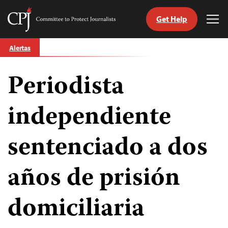
Get Help
Committee
Tog
to
Me
Skip
Protect
Alertas
to
Journalists
content
Periodista
tch
guage
independiente
sentenciado a dos
años de prisión
domiciliaria