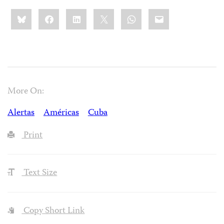
Share
Bluesky
Facebook
LinkedIn
X
WhatsApp
Email
this:
More On:
Alertas
Américas
Cuba
Print
Text Size
Copy Short Link