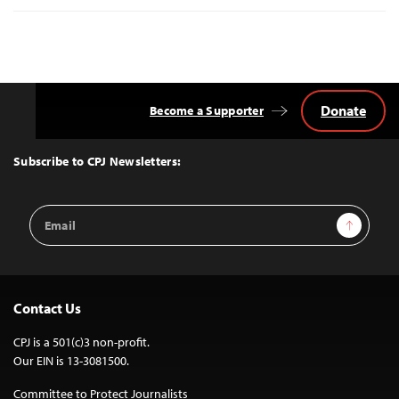
Donate
Become a Supporter
Back
to
Top
Subscribe to CPJ Newsletters:
Email
Sign Up
Address
Contact Us
CPJ is a 501(c)3 non-profit.
Our EIN is 13-3081500.
Committee to Protect Journalists