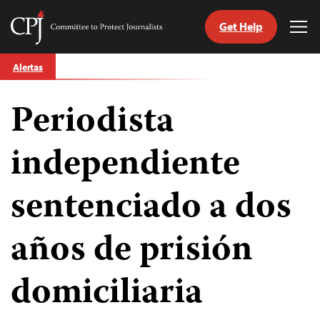
Get Help
Committee
Tog
to
Me
Skip
Protect
Alertas
to
Journalists
content
Periodista
tch
guage
independiente
sentenciado a dos
años de prisión
domiciliaria