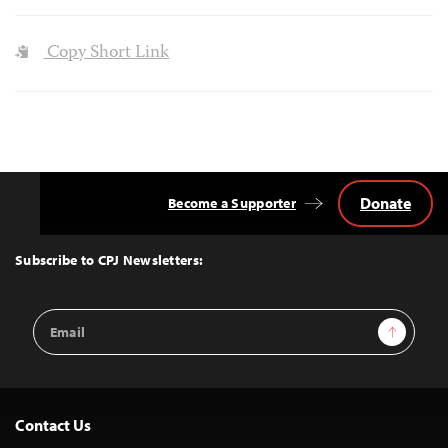
Copy Short Link
Donate
Become a Supporter
Back
to
Top
Subscribe to CPJ Newsletters:
Email
Sign Up
Address
Contact Us