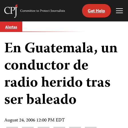
Get Help
Committee
Tog
to
Me
Skip
Protect
Alertas
to
Journalists
content
En Guatemala, un
tch
guage
conductor de
radio herido tras
ser baleado
August 24, 2006 12:00 PM EDT
Share