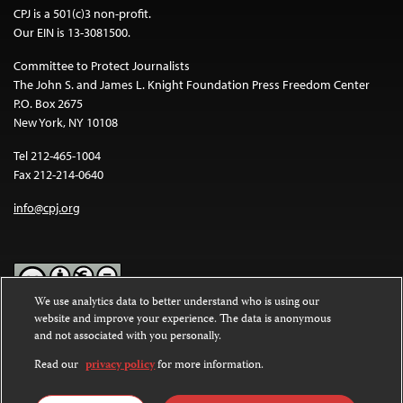
CPJ is a 501(c)3 non-profit.
Our EIN is 13-3081500.
Committee to Protect Journalists
The John S. and James L. Knight Foundation Press Freedom Center
P.O. Box 2675
New York, NY 10108
Tel 212-465-1004
Fax 212-214-0640
info@cpj.org
We use analytics data to better understand who is using our
website and improve your experience. The data is anonymous
Except where noted, text on this website is licensed under a
Creative
and not associated with you personally.
Commons Attribution-NonCommercial-NoDerivatives 4.0
International License
.
Read our
privacy policy
for more information.
Images and other media are not covered by the Creative Commons