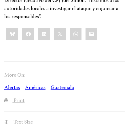
Director Ejecutivo del CPJ Joel Simon. “Instamos a los
autoridades locales a investigar el ataque y enjuiciar a
los responsables”.
Share
Bluesky
Facebook
LinkedIn
X
WhatsApp
Email
this:
More On:
Alertas
Américas
Guatemala
Print
Text Size