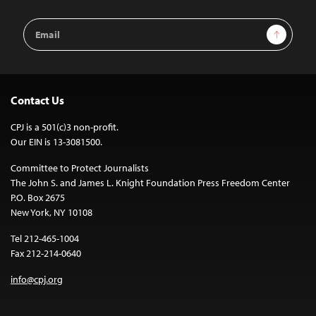
Email
Sign Up
Address
Contact Us
CPJ is a 501(c)3 non-profit.
Our EIN is 13-3081500.
Committee to Protect Journalists
The John S. and James L. Knight Foundation Press Freedom Center
P.O. Box 2675
New York, NY 10108
Tel 212-465-1004
Fax 212-214-0640
info@cpj.org