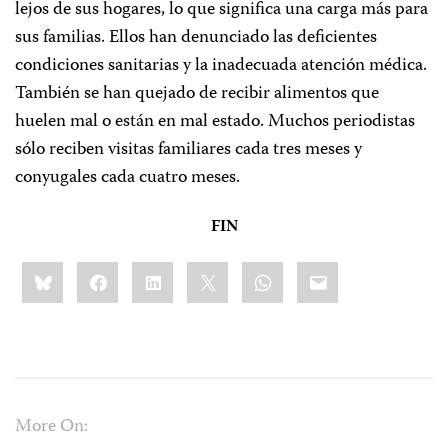
lejos de sus hogares, lo que significa una carga más para
sus familias. Ellos han denunciado las deficientes
condiciones sanitarias y la inadecuada atención médica.
También se han quejado de recibir alimentos que
huelen mal o están en mal estado. Muchos periodistas
sólo reciben visitas familiares cada tres meses y
conyugales cada cuatro meses.
FIN
Share
Bluesky
Facebook
LinkedIn
X
WhatsApp
Email
this:
More On: