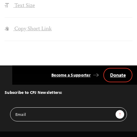
Text Size
Copy Short Link
Donate
Become a Supporter
Back
to
Top
Subscribe to CPJ Newsletters:
Email
Sign Up
Address