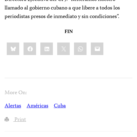
llamado al gobierno cubano a que libere a todos los
periodistas presos de inmediato y sin condiciones”.
FIN
Share
Bluesky
Facebook
LinkedIn
X
WhatsApp
Email
this:
More On:
Alertas
Américas
Cuba
Print