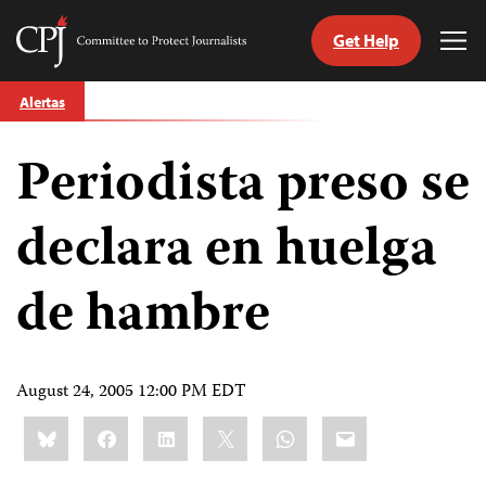
Get Help
Committee
Tog
to
Me
Skip
Protect
Alertas
to
Journalists
content
Periodista preso se
tch
guage
declara en huelga
de hambre
August 24, 2005 12:00 PM EDT
Share
Bluesky
Facebook
LinkedIn
X
WhatsApp
Email
this: