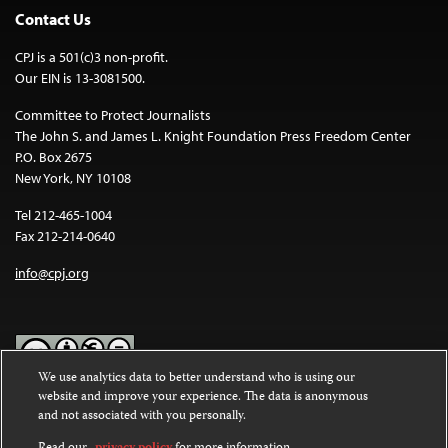
Contact Us
CPJ is a 501(c)3 non-profit.
Our EIN is 13-3081500.
Committee to Protect Journalists
The John S. and James L. Knight Foundation Press Freedom Center
P.O. Box 2675
New York, NY 10108
Tel 212-465-1004
Fax 212-214-0640
info@cpj.org
We use analytics data to better understand who is using our
website and improve your experience. The data is anonymous
Except where noted, text on this website is licensed under a
Creative
and not associated with you personally.
Commons Attribution-NonCommercial-NoDerivatives 4.0
International License
.