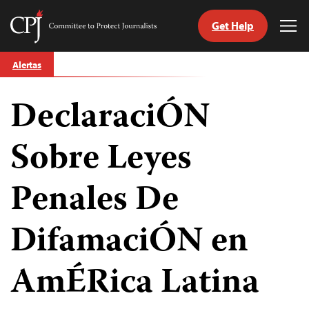
Get Help
Committee
Tog
to
Me
Skip
Protect
Alertas
to
Journalists
content
DeclaraciÓN
tch
guage
Sobre Leyes
Penales De
DifamaciÓN en
AmÉRica Latina