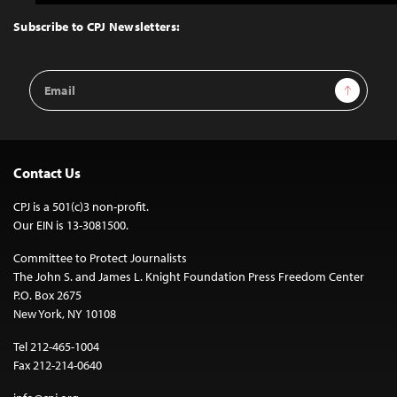
to
Top
Subscribe to CPJ Newsletters:
Email
Sign Up
Address
Contact Us
CPJ is a 501(c)3 non-profit.
Our EIN is 13-3081500.
Committee to Protect Journalists
The John S. and James L. Knight Foundation Press Freedom Center
P.O. Box 2675
New York, NY 10108
Tel 212-465-1004
Fax 212-214-0640