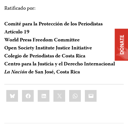
Ratificado por:
Comité para la Protección de los Periodistas
Artículo 19
DONATE
World Press Freedom Committee
Open Society Institute Justice Initiative
Colegio de Periodistas de Costa Rica
Centro para la Justicia y el Derecho Internacional
La Nación
de San José, Costa Rica
Share
Bluesky
Facebook
LinkedIn
X
WhatsApp
Email
this: