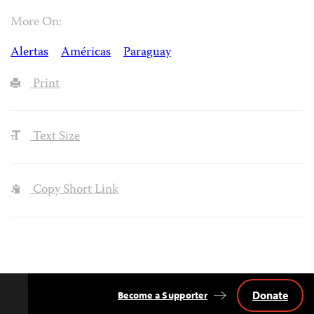
More On:
Alertas
Américas
Paraguay
Print
Text Size
Copy Short Link
Donate
Become a Supporter
Back