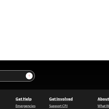
Sign Up
Get Help
Get Involved
About
Emergencies
Support CPJ
What W