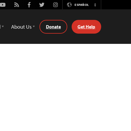
Youtube
Rss
Facebook
Twitter
Instagram
ESPAÑOL
Switch
Language
d
About Us
Donate
Get Help