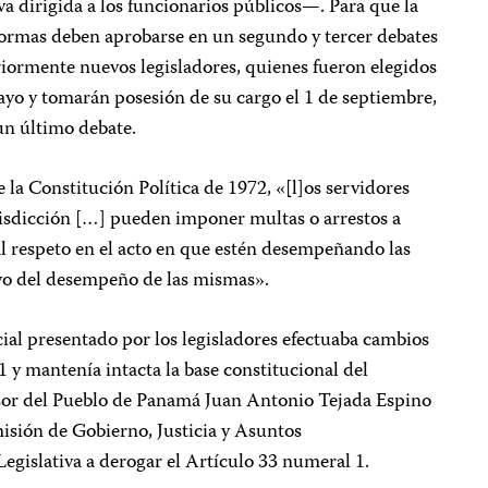
va dirigida a los funcionarios públicos—. Para que la
eformas deben aprobarse en un segundo y tercer debates
riormente nuevos legisladores, quienes fueron elegidos
mayo y tomarán posesión de su cargo el 1 de septiembre,
 un último debate.
 la Constitución Política de 1972, «[l]os servidores
isdicción […] pueden imponer multas o arrestos a
 al respeto en el acto en que estén desempeñando las
vo del desempeño de las mismas».
icial presentado por los legisladores efectuaba cambios
1 y mantenía intacta la base constitucional del
ensor del Pueblo de Panamá Juan Antonio Tejada Espino
isión de Gobierno, Justicia y Asuntos
egislativa a derogar el Artículo 33 numeral 1.