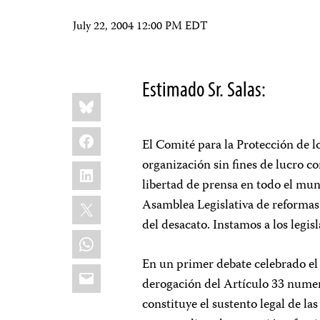
July 22, 2004 12:00 PM EDT
Estimado Sr. Salas:
Share
Bluesky
this:
Facebook
El Comité para la Protección de lo
organización sin fines de lucro c
LinkedIn
libertad de prensa en todo el mund
X
Asamblea Legislativa de reformas 
del desacato. Instamos a los legis
WhatsApp
En un primer debate celebrado el 
Email
derogación del Artículo 33 numera
constituye el sustento legal de 