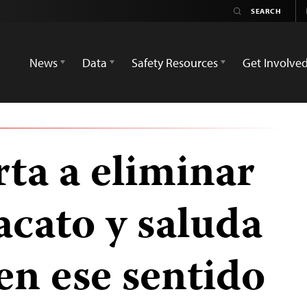
News
Data
Safety Resources
Get Involve
ta a eliminar
acato y saluda
 en ese sentido