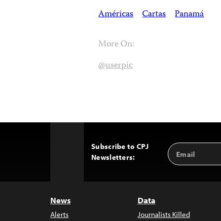
Américas
Cartas
Panamá
More On:
@userpic
Subscribe to CPJ
Email
Back
Newsletters:
Address
to
Top
News
Data
Alerts
Journalists Killed