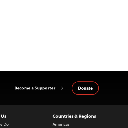
Donate
Become a Supporter
 Us
Countries & Regions
e Do
Americas