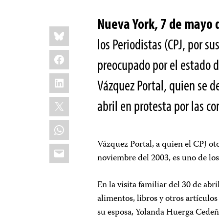
Nueva York, 7 de mayo 
Share
Bluesky
this:
los Periodistas (CPJ, por s
Facebook
preocupado por el estado d
LinkedIn
Vázquez Portal, quien se d
X
abril en protesta por las c
WhatsApp
Vázquez Portal, a quien el CPJ ot
Email
noviembre del 2003, es uno de los
En la visita familiar del 30 de ab
alimentos, libros y otros artículo
su esposa, Yolanda Huerga Cedeño. 