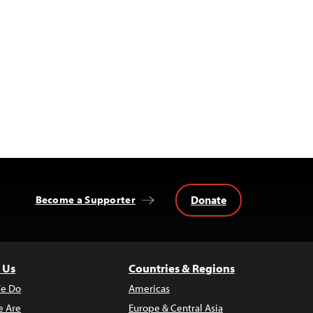
Donate
Become a Supporter
 Us
Countries & Regions
e Do
Americas
 Are
Europe & Central Asia