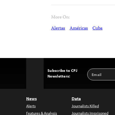
More On:
Alertas
Américas
Cuba
Subscribe to CPJ
Email
Back
Newsletters:
Address
to
Top
News
Data
Alerts
Journalists Killed
Features & Analysis
Journalists Imprisoned