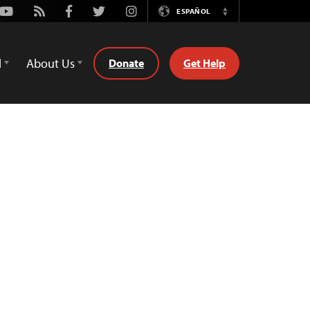
Youtube
Rss
Facebook
Twitter
Instagram
ESPAÑOL
Switch
Language
d
About Us
Donate
Get Help