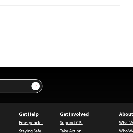
Sign Up
Get Help
Get Involved
About
Emergencies
Support CPJ
What W
Staying Safe
Take Action
Who We