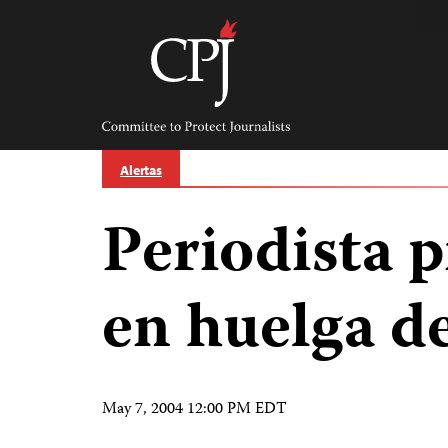
Skip
to
content
Committee
to
Protect
Journalists
Alertas
Periodista p
en huelga d
May 7, 2004 12:00 PM EDT