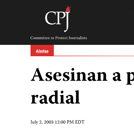
Skip
to
content
Committee
to
Protect
Journalists
Alertas
Asesinan a 
radial
July 2, 2003 12:00 PM EDT