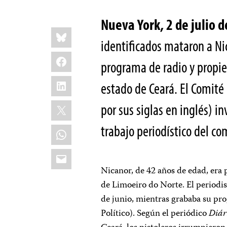
Nueva York, 2 de julio 
Share
Bluesky
this:
identificados mataron a Ni
Facebook
programa de radio y propie
LinkedIn
estado de Ceará. El Comité 
X
por sus siglas en inglés) in
trabajo periodístico del c
WhatsApp
Email
Nicanor, de 42 años de edad, era 
de Limoeiro do Norte. El periodist
de junio, mientras grababa su pr
Político). Según el periódico
Diár