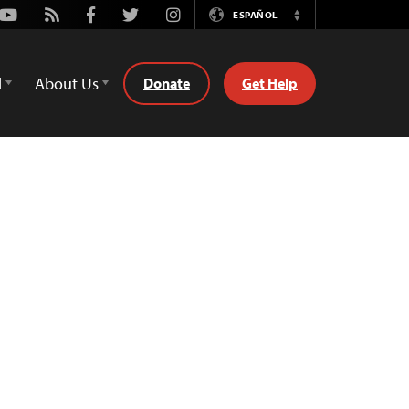
Youtube
Rss
Facebook
Twitter
Instagram
ESPAÑOL
Switch
Language
d
About Us
Donate
Get Help