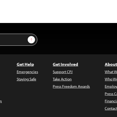
Sign Up
Get Help
Get Involved
About
Emergencies
Support CPJ
What W
Staying Safe
Take Action
Who We
Press Freedom Awards
Employ
Press C
s
Financi
Contac