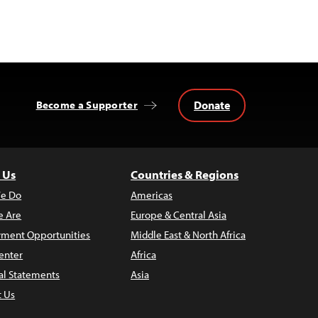
Donate
Become a Supporter
 Us
Countries & Regions
e Do
Americas
 Are
Europe & Central Asia
ment Opportunities
Middle East & North Africa
enter
Africa
al Statements
Asia
t Us