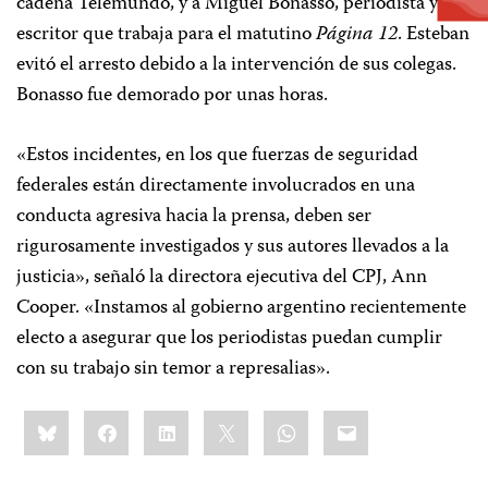
cadena Telemundo, y a Miguel Bonasso, periodista y
escritor que trabaja para el matutino
Página 12
. Esteban
evitó el arresto debido a la intervención de sus colegas.
Bonasso fue demorado por unas horas.
«Estos incidentes, en los que fuerzas de seguridad
federales están directamente involucrados en una
conducta agresiva hacia la prensa, deben ser
rigurosamente investigados y sus autores llevados a la
justicia», señaló la directora ejecutiva del CPJ, Ann
Cooper. «Instamos al gobierno argentino recientemente
electo a asegurar que los periodistas puedan cumplir
con su trabajo sin temor a represalias».
Share
Bluesky
Facebook
LinkedIn
X
WhatsApp
Email
this: