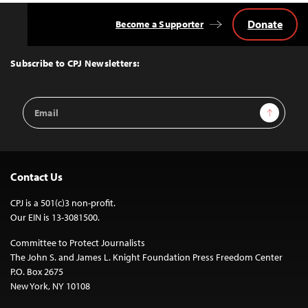
Donate
Become a Supporter
Back
to
Top
Subscribe to CPJ Newsletters:
Email
Sign Up
Address
Contact Us
CPJ is a 501(c)3 non-profit.
Our EIN is 13-3081500.
Committee to Protect Journalists
The John S. and James L. Knight Foundation Press Freedom Center
P.O. Box 2675
New York, NY 10108