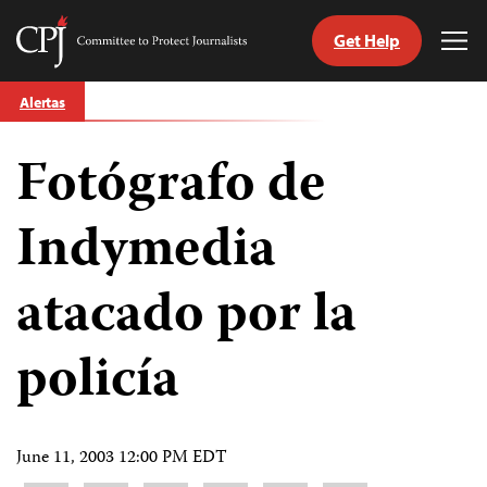
Get Help
Committee
Tog
to
Me
Skip
Protect
Alertas
to
Journalists
content
Fotógrafo de
tch
guage
Indymedia
atacado por la
policía
June 11, 2003 12:00 PM EDT
Share