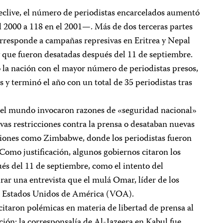
eclive, el número de periodistas encarcelados aumentó
l 2000 a 118 en el 2001—. Más de dos terceras partes
rresponde a campañas represivas en Eritrea y Nepal
y que fueron desatadas después del 11 de septiembre.
 la nación con el mayor número de periodistas presos,
y terminó el año con un total de 35 periodistas tras
 del mundo invocaron razones de «seguridad nacional»
as restricciones contra la prensa o desataban nuevas
iones como Zimbabwe, donde los periodistas fueron
Como justificación, algunos gobiernos citaron los
és del 11 de septiembre, como el intento del
ar una entrevista que el mulá Omar, líder de los
los Estados Unidos de América (VOA).
citaron polémicas en materia de libertad de prensa al
n: la corresponsalía de Al-Jazeera en Kabul fue