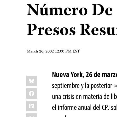
Número De 
Presos Res
March 26, 2002 12:00 PM EST
Nueva York, 26 de mar
Share
Bluesky
this:
septiembre y la posterior «
Facebook
una crisis en materia de li
LinkedIn
el informe anual del CPJ so
X