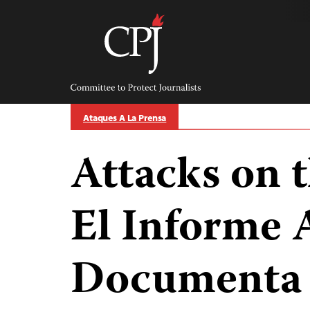
Skip
to
content
Committee
to
Protect
Journalists
Ataques A La Prensa
Attacks on t
El Informe 
Documenta C