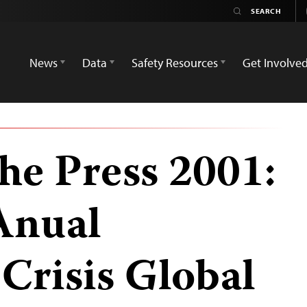
News
Data
Safety Resources
Get Involve
he Press 2001:
Anual
risis Global