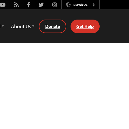
Youtube
Rss
Facebook
Twitter
Instagram
ESPAÑOL
Switch
Language
d
About Us
Donate
Get Help