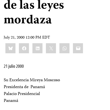
de las leyes
mordaza
July 21, 2000 12:00 PM EDT
Share
Bluesky
Facebook
LinkedIn
X
WhatsApp
Email
this:
21 julio 2000
Su Excelencia Mireya Moscoso
Presidenta de Panamá
Palacio Presidencial
Panamá