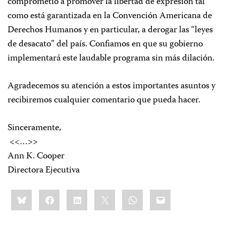
comprometió a promover la libertad de expresión tal
como está garantizada en la Convención Americana de
Derechos Humanos y en particular, a derogar las “leyes
de desacato” del país. Confiamos en que su gobierno
implementará este laudable programa sin más dilación.
Agradecemos su atención a estos importantes asuntos y
recibiremos cualquier comentario que pueda hacer.
Sinceramente,
<<…>>
Ann K. Cooper
Directora Ejecutiva
Share
Bluesky
Facebook
LinkedIn
X
WhatsApp
Email
this: