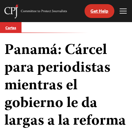
Get Help
Committee
Tog
to
Me
Skip
Protect
Cartas
to
Journalists
content
Panamá: Cárcel
tch
guage
para periodistas
mientras el
gobierno le da
largas a la reforma