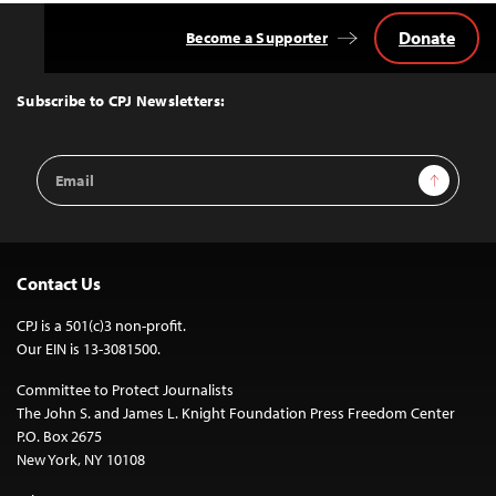
Donate
Become a Supporter
Back
to
Top
Subscribe to CPJ Newsletters:
Email
Sign Up
Address
Contact Us
CPJ is a 501(c)3 non-profit.
Our EIN is 13-3081500.
Committee to Protect Journalists
The John S. and James L. Knight Foundation Press Freedom Center
P.O. Box 2675
New York, NY 10108